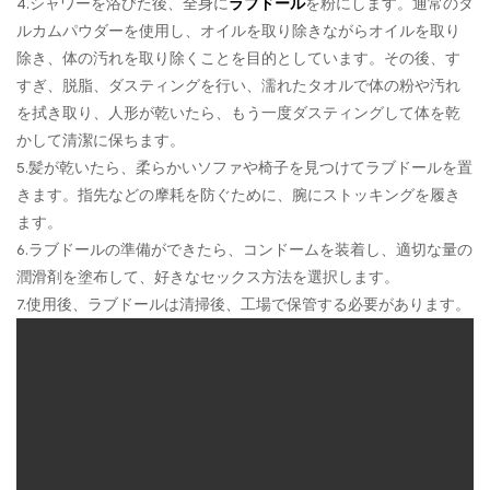
4.シャワーを浴びた後、全身に
ラブドール
を粉にします。通常のタ
ルカムパウダーを使用し、オイルを取り除きながらオイルを取り
除き、体の汚れを取り除くことを目的としています。その後、す
すぎ、脱脂、ダスティングを行い、濡れたタオルで体の粉や汚れ
を拭き取り、人形が乾いたら、もう一度ダスティングして体を乾
かして清潔に保ちます。
5.髪が乾いたら、柔らかいソファや椅子を見つけてラブドールを置
きます。指先などの摩耗を防ぐために、腕にストッキングを履き
ます。
6.ラブドールの準備ができたら、コンドームを装着し、適切な量の
潤滑剤を塗布して、好きなセックス方法を選択します。
7.使用後、ラブドールは清掃後、工場で保管する必要があります。