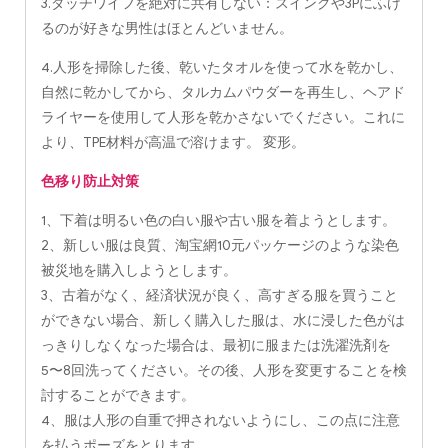
3.ダッチワイフを絶対に共有しない：スイングや3Pにふけ
るのが好きな男性はほとんどいません。
4.人形を掃除した後、乾いたタオルを使って水を乾かし、
自然に乾かしてから、タルカムパウダーを再生し、ヘアド
ライヤーを使用して人形を乾かさないでください。これに
より、TPE材料が高温で溶けます。 変形。
色移り防止対策
1、下着は明るい色の白い服や古い服を着ようとします。
2、新しい服は良質、淘宝網10元パッケージのような染色
被災地を購入しようとします。
3、古着がなく、経済状況が良く、高すぎる服を買うこと
ができない場合、新しく購入した服は、水に浸した色がは
っきりしなくなった場合は、最初に服または洗濯洗剤を
5〜8回洗ってください。その後、人形を変更することを検
討することができます。
4、服は人形の自重で押されないようにし、この点に注意
を払うポーズをとります。