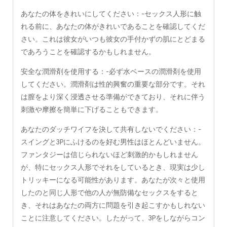
あなたの体をきれいにしてください：-セックス人形に触
れる前に、あなたの体がきれいであることを確認してくだ
さい。これは彼女がいつも彼女の手付かずの肌にとどまる
であろうことを確認するかもしれません。
安全な潤滑剤を使用する：-必ず水ベースの潤滑剤を使用
してください。潤滑剤は性的興奮の重要な部分です。それ
は膣をより深く浸透させる準備ができており、それに伴う
刺激や摩擦を簡単に下げることもできます。
あなたのダッチワイフを決して共有しないでください：-
スイングと3Pにふけるのを好む男性はほとんどいません。
ファンタジーは信じられないほど刺激的かもしれません
が、特にセックス人形でそれをしているとき、現実は少し
トリッキーになる可能性があります。あなたが次々と使用
したのと同じ人形で他の人が無防備なセックスをすると
き、それはあなたの両方に問題を引き起こすかもしれない
ことに注意してください。したがって、3Pをしながらコン