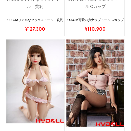
155CMリアルなセックスドール 貧乳
145CM可愛い少女ラブドール Cカップ
¥
127,300
¥
110,900