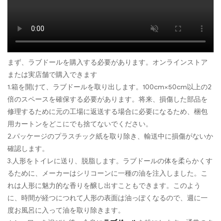
まず、ラブドールを購入する必要があります。オンラインストア
または実店舗で購入できます
1.箱を開けて、ラブドールを取り出します。100cm×50cm以上の2
倍のスペースを確保する必要があります。将来、損傷した部品を
修理するために元の工場に返送する場合に必要になるため、梱包
用カートンをどこにでも捨てないでください。
2.パッケージのプラスチック紙を取り除き、輸送中に損傷がないか
確認します。
3.人形をトイレに送り、脱脂します。ラブドールの体を柔らかくす
るために、メーカーはシリコーンに一種の油を注入しました。こ
れは人形に魅力的な香りを醸し出すこともできます。このよう
に、時間が経つにつれて人形の表面は油っぽくなるので、週に一
度お風呂に入って油を取り除きます。