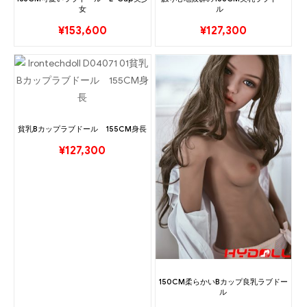
女
ル
¥
153,600
¥
127,300
貧乳Bカップラブドール 155CM身長
¥
127,300
150CM柔らかいBカップ良乳ラブドー
ル