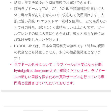
納期：注文決済後から12日前後でお届けできます。
該当ラブドールはFDA、CE、ROHS 申請認可証明書にて人
体に毒や害がありませんのでご安心して使用頂けます。人
肌に近い高級TPEエラストマー素材を使用し、とても柔らか
くて弾力持ち、裂けにくく素晴らしい仕上がりです。ガー
ルフレンドの様に大事に付き合えば、彼女と様々な体位及
び体験が楽しみいただけます。
HYDOLL.JPでは、日本全国送料完全無料です！追加の税関
の代金なども発生しません。安心の検品後発送となりま
す！
ラブドール処分について： ラブドールが不要になった際、
hydolljp@outlook.com
までご相談くださいませ。ラブドー
ルの新しい里親を探すための買取サービスを行っている専
門店と提携させていただいております。