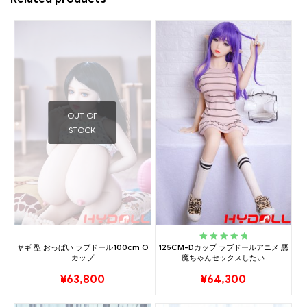
OUT OF
STOCK
ヤギ 型 おっぱい ラブドール100cm O
125CM-Dカップ ラブドールアニメ 悪
Rated
5.00
out
カップ
魔ちゃんセックスしたい
of 5
¥
63,800
¥
64,300