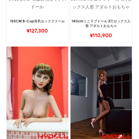
155CM B-Cup良乳セックスドール
140cmミニラブドール 3穴セックス人
形 アダルトおもちゃ
¥
127,300
¥
110,900