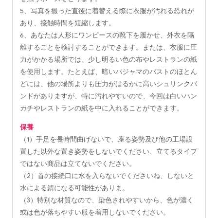
5、写真を撮った直後に着替える際に衣服が汚れる恐れが
あり、接触時間を短縮します。
6、あなたは人形にワンピースの靴下を履かせ、外衣を隔
離することを検討することができます。または、衣服に圧
力がかかる場所では、少し明るい色の布やレストランの紙
を使用します。たとえば、暗いパジャマのバストのほとん
どには、他の場所よりも圧力がはるかに高いシュリンクバ
ンドがありますが、特に汚れやすいので、今回は白いハン
カチやレストランの紙を中に入れることができます。
保養
（1）手足を長時間曲げないで、座る姿勢及び他の工場設
置した以外な置き姿勢をしないでください、立てるタイプ
ではない商品は立てないでください。
（2）首の接続口に水を入らないでくださいね、しないと
水による錆になる可能性がありま。
（3）特別な材質なので、染色されやすいから、色が濃く
或は色が落ちやすい服を着用しないでください。