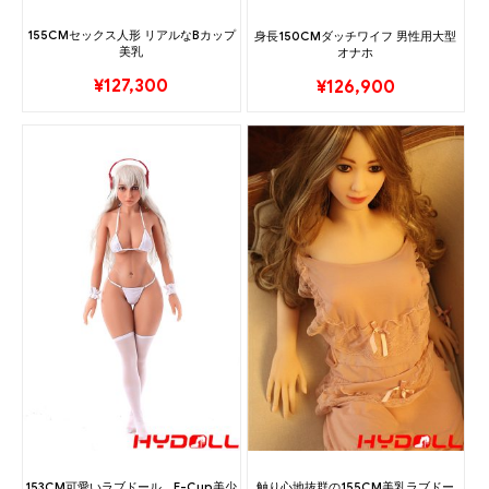
155CMセックス人形 リアルなBカップ
身長150CMダッチワイフ 男性用大型
美乳
オナホ
¥
127,300
¥
126,900
153CM可愛いラブドール E-Cup美少
触り心地抜群の155CM美乳ラブドー