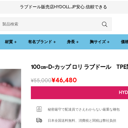
ラブドール販売店HYDOLL.JP安心.信頼できる
材質
有名ブランド
身長
胸サイズ
価
100㎝-D-カップ ロリ ラブドール T
¥
46,480
¥
55,000
HY
秘密厳守で配達員でさえわからない厳重な梱包
日本全国送料無料、消費税と関税は弊社負担