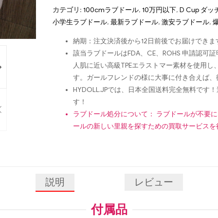
カテゴリ:
100cmラブドール
,
10万円以下
,
D Cup ダ
小学生ラブドール
,
最新ラブドール
,
激安ラブドール
,
納期：注文決済後から12日前後でお届けできま
該当ラブドールはFDA、CE、ROHS 申請
人肌に近い高級TPEエラストマー素材を使用
す。ガールフレンドの様に大事に付き合えば、
HYDOLL.JPでは、日本全国送料完全無料
す！
ラブドール処分について： ラブドールが不要
ールの新しい里親を探すための買取サービスを
説明
レビュー
付属品