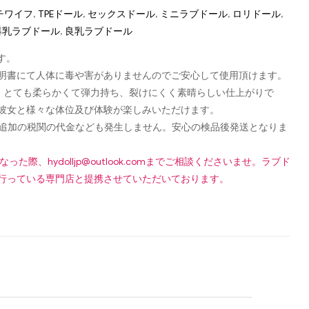
ッチワイフ
,
TPEドール
,
セックスドール
,
ミニラブドール
,
ロリドール
,
爆乳ラブドール
,
良乳ラブドール
す。
認可証明書にて人体に毒や害がありませんのでご安心して使用頂けます。
し、とても柔らかくて弾力持ち、裂けにくく素晴らしい仕上がりで
彼女と様々な体位及び体験が楽しみいただけます。
です！追加の税関の代金なども発生しません。安心の検品後発送となりま
になった際、
hydolljp@outlook.com
までご相談くださいませ。ラブド
行っている専門店と提携させていただいております。