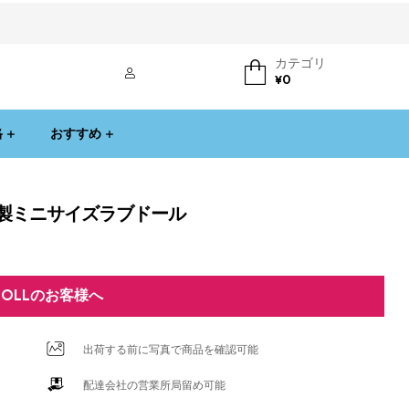
カテゴリ
ログイン
¥
0
格
おすすめ
PE製ミニサイズラブドール
DOLLのお客様へ
出荷する前に写真で商品を確認可能
配達会社の営業所局留め可能