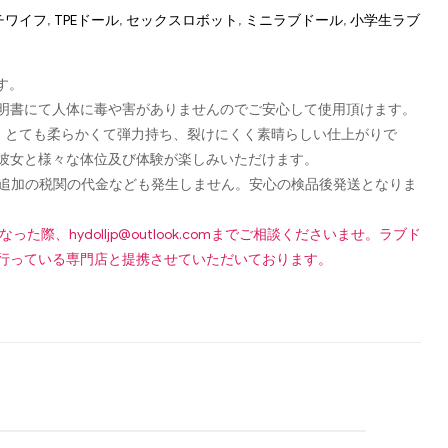
ッチワイフ
,
TPEドール
,
セックスロボット
,
ミニラブドール
,
小学生ラブ
す。
認可証明書にて人体に毒や害がありませんのでご安心して使用頂けます。
し、とても柔らかくて弾力持ち、裂けにくく素晴らしい仕上がりで
彼女と様々な体位及び体験が楽しみいただけます。
です！追加の税関の代金なども発生しません。安心の検品後発送となりま
になった際、
hydolljp@outlook.com
までご相談くださいませ。ラブド
行っている専門店と提携させていただいております。