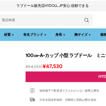
ラブドール販売店HYDOLL.JP安心.信頼できる
材質
有名ブランド
身長
胸サイズ
価
100㎝-A-カップ 小型 ラブドール 
¥
47,530
¥
54,000
HY
秘密厳守で配達員でさえわからない厳重な梱包
日本全国送料無料、消費税と関税は弊社負担