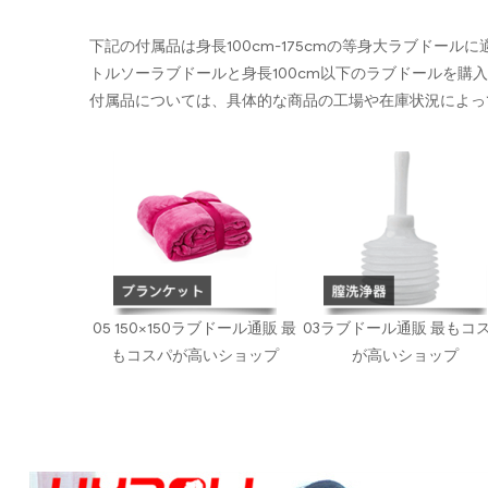
下記の付属品は身長100cm-175cmの等身大ラブドール
トルソーラブドールと身長100cm以下のラブドールを購
付属品については、具体的な商品の工場や在庫状況によっ
05 150×150ラブドール通販 最
03ラブドール通販 最もコ
もコスパが高いショップ
が高いショップ