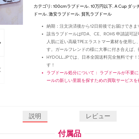
カテゴリ:
100cmラブドール
,
10万円以下
,
A Cup ダ
ドール
,
激安ラブドール
,
貧乳ラブドール
納期：注文決済後から12日前後でお届けできま
該当ラブドールはFDA、CE、ROHS 申請
人肌に近い高級TPEエラストマー素材を使用
す。ガールフレンドの様に大事に付き合えば、
HYDOLL.JPでは、日本全国送料完全無料
す！
ラブドール処分について： ラブドールが不要
ールの新しい里親を探すための買取サービスを
説明
レビュー
付属品