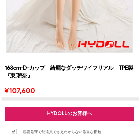
168cm-D-カップ 綺麗なダッチワイフリアル TPE製
『東 瑠奈 』
¥
107,600
HYDOLLのお客様へ
秘密厳守で配達員でさえわからない厳重な梱包