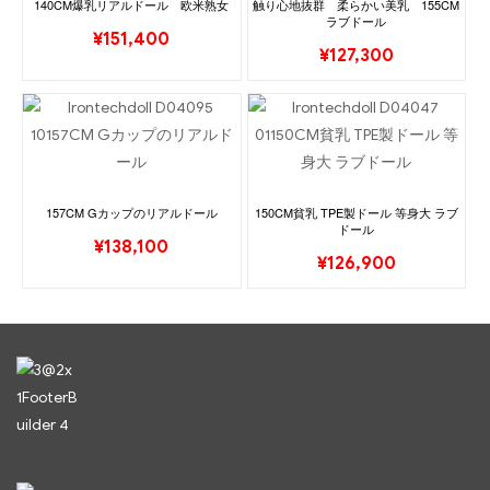
140CM爆乳リアルドール 欧米熟女
触り心地抜群 柔らかい美乳 155CM
ラブドール
¥
151,400
¥
127,300
157CM Gカップのリアルドール
150CM貧乳 TPE製ドール 等身大 ラブ
ドール
¥
138,100
¥
126,900