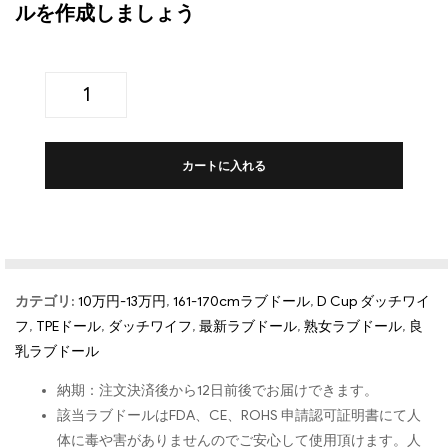
ルを作成しましょう
カートに入れる
カテゴリ:
10万円-13万円
,
161-170cmラブドール
,
D Cup ダッチワイ
フ
,
TPEドール
,
ダッチワイフ
,
最新ラブドール
,
熟女ラブドール
,
良
乳ラブドール
納期：注文決済後から12日前後でお届けできます。
該当ラブドールはFDA、CE、ROHS 申請認可証明書にて人
体に毒や害がありませんのでご安心して使用頂けます。人