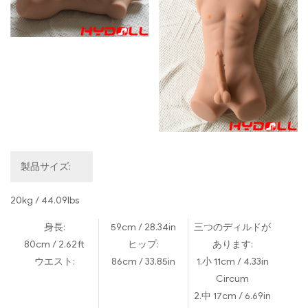
製品サイズ:
20kg / 44.09lbs
身長:
59cm / 28.34in
三つのディルドが
80cm / 2.62ft
ヒップ:
あります:
ウエスト:
86cm / 33.85in
1.小 11cm / 4.33in
Circum
2.中 17cm / 6.69in