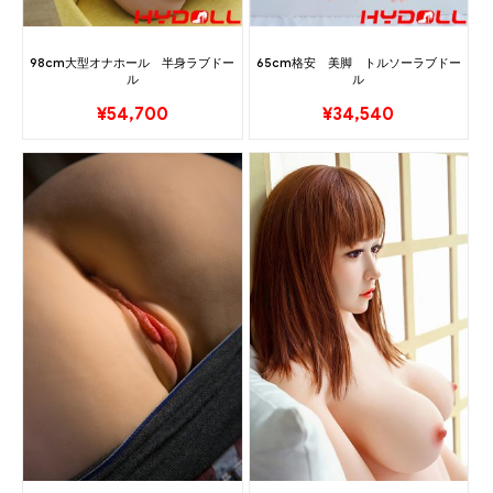
98cm大型オナホール 半身ラブドー
65cm格安 美脚 トルソーラブドー
ル
ル
¥
54,700
¥
34,540