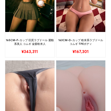
165CM-F-カップ 巨尻ラブドール 運動
163CM-D-カップ 欧米系ラブドール
系美人 コムギ 金髪欧米人
コムギ TPEボディ
¥
343,311
¥
167,301