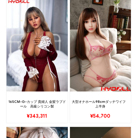
165CM-G-カップ 貴婦人 金髪ラブド
大型オナホール98cmダッチワイフ
ール 高級シリコン製
上半身
¥
343,311
¥
54,700