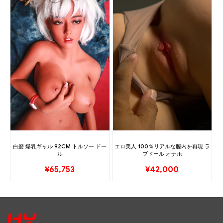
白髪 爆乳ギャル 92CM トルソー ドー
エロ美人 100％リアルな膣内を再現 ラ
ル
ブドール オナホ
¥
65,753
¥
42,000