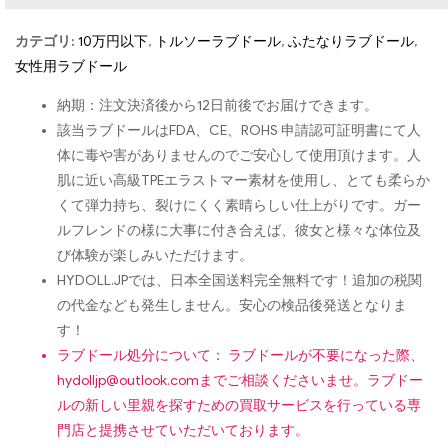
カテゴリ:
10万円以下
,
トルソーラブドール
,
ふたなりラブドール
,
女性用ラブドール
納期：注文決済後から12日前後でお届けできます。
該当ラブドールはFDA、CE、ROHS 申請認可証明書にて人
体に毒や害がありませんのでご安心して使用頂けます。人
肌に近い高級TPEエラストマー素材を使用し、とても柔らか
くて弾力持ち、裂けにくく素晴らしい仕上がりです。ガー
ルフレンドの様に大事に付き合えば、彼女と様々な体位及
び体験が楽しみいただけます。
HYDOLL.JPでは、日本全国送料完全無料です！追加の税関
の代金なども発生しません。安心の検品後発送となりま
す！
ラブドール処分について： ラブドールが不要になった際、
hydolljp@outlook.com
までご相談くださいませ。ラブドー
ルの新しい里親を探すための買取サービスを行っている専
門店と提携させていただいております。