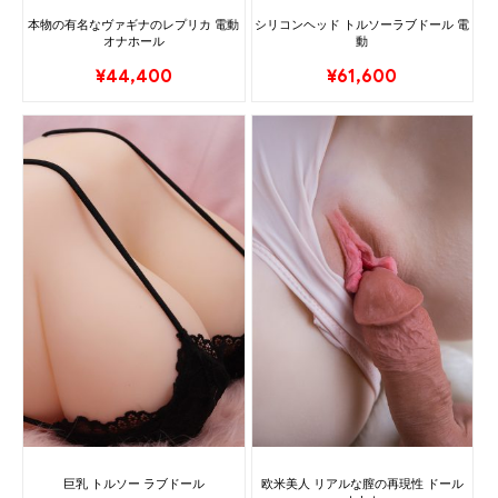
本物の有名なヴァギナのレプリカ 電動
シリコンヘッド トルソーラブドール 電
オナホール
動
¥
44,400
¥
61,600
巨乳 トルソー ラブドール
欧米美人 リアルな膣の再現性 ドール