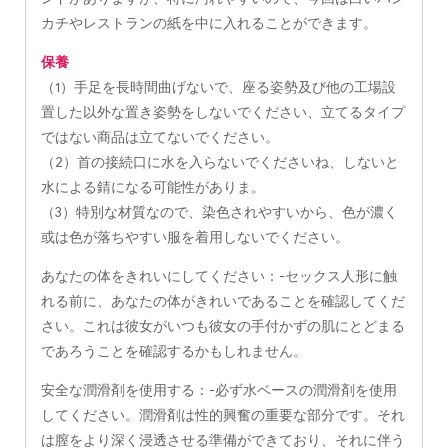
カチやレストランの紙を中に入れることができます。
保養
（1）手足を長時間曲げないで、座る姿勢及び他の工場設
置した以外な置き姿勢をしないでください、立てるタイプ
ではない商品は立てないでください。
（2）首の接続口に水を入らないでくださいね、しないと
水による錆になる可能性がありま。
（3）特別な材質なので、染色されやすいから、色が濃く
或は色が落ちやすい服を着用しないでください。
あなたの体をきれいにしてください：-セックス人形に触
れる前に、あなたの体がきれいであることを確認してくだ
さい。これは彼女がいつも彼女の手付かずの肌にとどまる
であろうことを確認するかもしれません。
安全な潤滑剤を使用する：-必ず水ベースの潤滑剤を使用
してください。潤滑剤は性的興奮の重要な部分です。それ
は膣をより深く浸透させる準備ができており、それに伴う