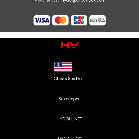
お問い合わせ:
hydolljp@outlook.com
Cheap Sex Dolls
Sexpuppen
HYDOLL.NET