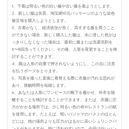
1、下着は明るい色の白い服や古い服を着ようとします。
2、新しい服は良質、淘宝網10元パッケージのような染色
被災地を購入しようとします。
3、古着がなく、経済状況が良く、高すぎる服を買うこと
ができない場合、新しく購入した服は、水に浸した色がは
っきりしなくなった場合は、最初に服または洗濯洗剤を
5〜8回洗ってください。その後、人形を変更することを検
討することができます。
4、服は人形の自重で押されないようにし、この点に注意
を払うポーズをとります。
5、写真を撮った直後に着替える際に衣服が汚れる恐れが
あり、接触時間を短縮します。
6、あなたは人形にワンピースの靴下を履かせ、外衣を隔
離することを検討することができます。または、衣服に圧
力がかかる場所では、少し明るい色の布やレストランの紙
を使用します。たとえば、暗いパジャマのバストのほとん
どには、他の場所よりも圧力がはるかに高いシュリンクバ
ンドがありますが、特に汚れやすいので、今回は白いハン