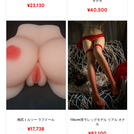
オナホ
¥
23,130
¥
40,500
梅尻トルソー ラブドール
116cm実寸レッグモデル リアル オナ
ホ
¥
17,738
¥
82,100