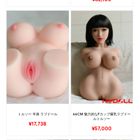
トルソー 半身 ラブドール
66CM 魅力的なFカップ爆乳ラブドー
ルトルソー
¥
17,738
¥
57,000