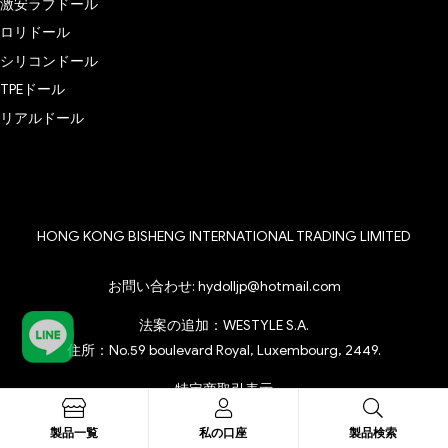
激安ラブドール
ロリドール
シリコンドール
TPEドール
リアルドール
HONG KONG BISHENG INTERNATIONAL TRADING LIMITED
お問い合わせ:
hydolljp@hotmail.com
法案の追加：WESTYLE S.A.
住所：No.59 boulevard Royal, Luxembourg, 2449.
特定商取引表示
安心・信頼のラブドール販売店 | HYDOLL.JP
製品一覧
私の口座
製品検索