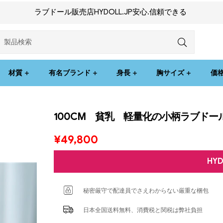
ラブドール販売店HYDOLL.JP安心.信頼できる
材質
有名ブランド
身長
胸サイズ
価
100CM 貧乳 軽量化の小柄ラブドール
¥
49,800
HY
秘密厳守で配達員でさえわからない厳重な梱包
日本全国送料無料、消費税と関税は弊社負担