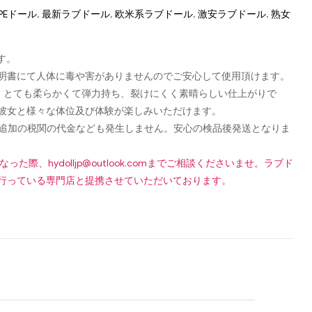
PEドール
,
最新ラブドール
,
欧米系ラブドール
,
激安ラブドール
,
熟女
す。
認可証明書にて人体に毒や害がありませんのでご安心して使用頂けます。
し、とても柔らかくて弾力持ち、裂けにくく素晴らしい仕上がりで
彼女と様々な体位及び体験が楽しみいただけます。
です！追加の税関の代金なども発生しません。安心の検品後発送となりま
になった際、
hydolljp@outlook.com
までご相談くださいませ。ラブド
行っている専門店と提携させていただいております。