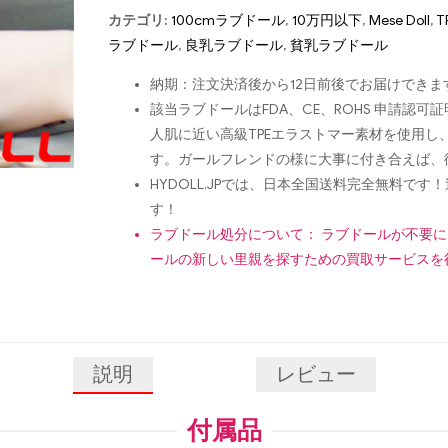
カテゴリ:
100cmラブドール
,
10万円以下
,
Mese Doll
,
T
ラブドール
,
良乳ラブドール
,
貧乳ラブドール
納期：注文決済後から12日前後でお届けできま
該当ラブドールはFDA、CE、ROHS 申請
人肌に近い高級TPEエラストマー素材を使用
す。ガールフレンドの様に大事に付き合えば、
HYDOLL.JPでは、日本全国送料完全無料
す！
ラブドール処分について： ラブドールが不要
ールの新しい里親を探すための買取サービスを
説明
レビュー
付属品