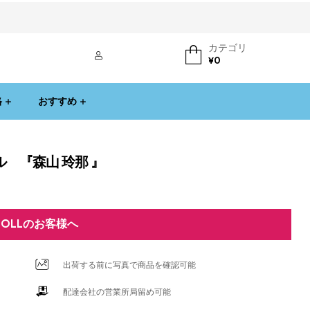
カテゴリ
ログイン
¥
0
格
おすすめ
 『森山 玲那 』
DOLLのお客様へ
出荷する前に写真で商品を確認可能
配達会社の営業所局留め可能