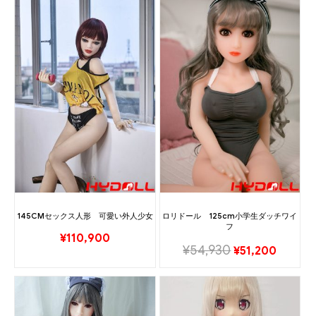
145CMセックス人形 可愛い外人少女
ロリドール 125cm小学生ダッチワイ
フ
¥
110,900
¥
54,930
¥
51,200