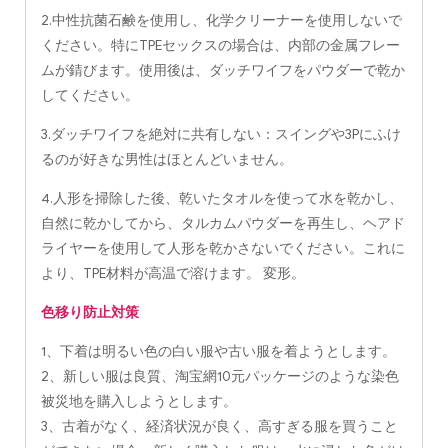
2.中性抗菌石鹸を使用し、化学クリーナーを使用しないで
ください。特にTPEセックスの場合は、内部の金属フレー
ムが錆びます。使用後は、ダッチワイフをパウダーで乾か
してください。
3.ダッチワイフを絶対に共有しない：スイングや3Pにふけ
るのが好きな男性はほとんどいません。
4.人形を掃除した後、乾いたタオルを使って水を乾かし、
自然に乾かしてから、タルカムパウダーを再生し、ヘアド
ライヤーを使用して人形を乾かさないでください。これに
より、TPE材料が高温で溶けます。 変形。
色移り防止対策
1、下着は明るい色の白い服や古い服を着ようとします。
2、新しい服は良質、淘宝網10元パッケージのような染色
被災地を購入しようとします。
3、古着がなく、経済状況が良く、高すぎる服を買うこと