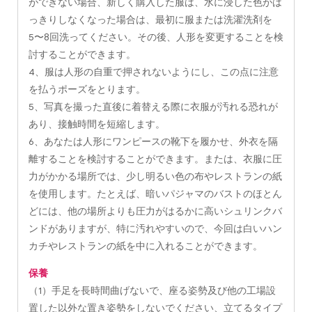
ができない場合、新しく購入した服は、水に浸した色がは
っきりしなくなった場合は、最初に服または洗濯洗剤を
5〜8回洗ってください。その後、人形を変更することを検
討することができます。
4、服は人形の自重で押されないようにし、この点に注意
を払うポーズをとります。
5、写真を撮った直後に着替える際に衣服が汚れる恐れが
あり、接触時間を短縮します。
6、あなたは人形にワンピースの靴下を履かせ、外衣を隔
離することを検討することができます。または、衣服に圧
力がかかる場所では、少し明るい色の布やレストランの紙
を使用します。たとえば、暗いパジャマのバストのほとん
どには、他の場所よりも圧力がはるかに高いシュリンクバ
ンドがありますが、特に汚れやすいので、今回は白いハン
カチやレストランの紙を中に入れることができます。
保養
（1）手足を長時間曲げないで、座る姿勢及び他の工場設
置した以外な置き姿勢をしないでください、立てるタイプ