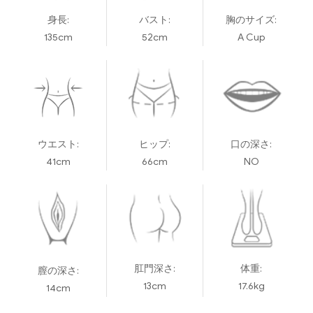
身長:
バスト:
胸のサイズ:
135cm
52cm
A Cup
ウエスト:
ヒップ:
口の深さ:
41cm
66cm
NO
肛門深さ:
体重:
膣の深さ:
13cm
17.6kg
14cm