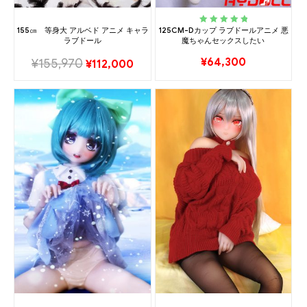
155㎝ 等身大 アルベド アニメ キャラ
125CM-Dカップ ラブドールアニメ 悪
Rated
5.00
out
ラブドール
魔ちゃんセックスしたい
of 5
¥
64,300
¥
155,970
¥
112,000