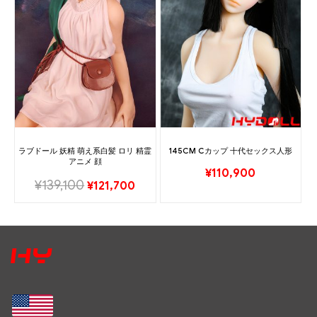
ラブドール 妖精 萌え系白髪 ロリ 精霊
145CM Cカップ 十代セックス人形
アニメ 顔
¥
110,900
¥
139,100
¥
121,700