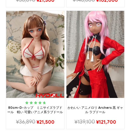
¥
21,500
¥
102,000
80cm-D-カップ ミニサイズラブド
かわいい アニメロリ Archers 黒 ギャ
Rated
5.00
out
ール 軽い 可愛いアニメ系ラブドール
ル ラブドール
of 5
¥
36,890
¥
139,100
¥
21,500
¥
121,700