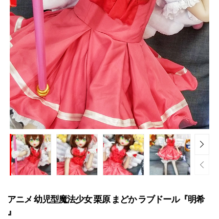
アニメ 幼児型魔法少女 栗原 まどか ラブドール『明希
』