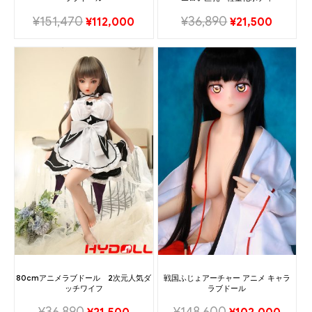
¥
151,470
¥
36,890
¥
112,000
¥
21,500
80cmアニメラブドール 2次元人気ダ
戦国ふじょアーチャー アニメ キャラ
ッチワイフ
ラブドール
¥
36,890
¥
148,600