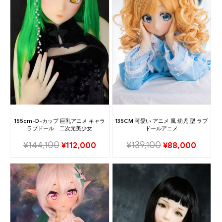
155cm-D-カップ 巨乳アニメ キャラ
135CM 可愛い アニメ 風 幼児 型 ラブ
ラブドール 二次元美少女
ドールアニメ
¥
144,100
¥
139,100
¥
112,000
¥
88,000