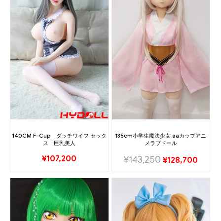
140CM F-Cup ダッチワイフ セック
135cm小学生魔法少女 aaカップアニ
ス 巨乳美人
メラブドール
¥
107,200
¥
143,250
¥
128,700