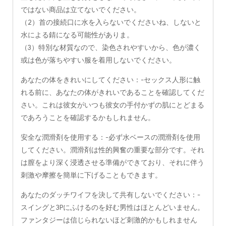
ではない商品は立てないでください。
（2）首の接続口に水を入らないでくださいね、しないと
水による錆になる可能性がありま。
（3）特別な材質なので、染色されやすいから、色が濃く
或は色が落ちやすい服を着用しないでください。
あなたの体をきれいにしてください：-セックス人形に触
れる前に、あなたの体がきれいであることを確認してくだ
さい。これは彼女がいつも彼女の手付かずの肌にとどまる
であろうことを確認するかもしれません。
安全な潤滑剤を使用する：-必ず水ベースの潤滑剤を使用
してください。潤滑剤は性的興奮の重要な部分です。それ
は膣をより深く浸透させる準備ができており、それに伴う
刺激や摩擦を簡単に下げることもできます。
あなたのダッチワイフを決して共有しないでください：-
スイングと3Pにふけるのを好む男性はほとんどいません。
ファンタジーは信じられないほど刺激的かもしれません