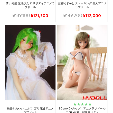
青い短髪 魔法少女 ロリボディアニメラ
巨乳恥ずかし ストッキング 美人アニメ
ブドール
ラブドール
¥
139,100
¥
149,200
¥
121,700
¥
112,000
緑髪かわいい エルフ 巨乳 花嫁アニメ
80cm-D-カップ アニメラブドール
Rated
5.00
out
ラブドール
エロい巨乳 軽量化ボディ
of 5