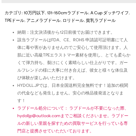
カテゴリ:
10万円以下
,
131-150cmラブドール
,
A Cup ダッチワイフ
,
TPEドール
,
アニメラブドール
,
ロリドール
,
貧乳ラブドール
納期：注文決済後から12日前後でお届けできます。
該当ラブドールはFDA、CE、ROHS 申請認可証明書にて人
体に毒や害がありませんのでご安心して使用頂けます。人
肌に近い高級TPEエラストマー素材を使用し、とても柔らか
くて弾力持ち、裂けにくく素晴らしい仕上がりです。ガー
ルフレンドの様に大事に付き合えば、彼女と様々な体位及
び体験が楽しみいただけます。
HYDOLL.JPでは、日本全国送料完全無料です！追加の税関
の代金なども発生しません。安心の検品後発送となりま
す！
ラブドール処分について： ラブドールが不要になった際、
hydolljp@outlook.com
までご相談くださいませ。ラブドー
ルの新しい里親を探すための買取サービスを行っている専
門店と提携させていただいております。