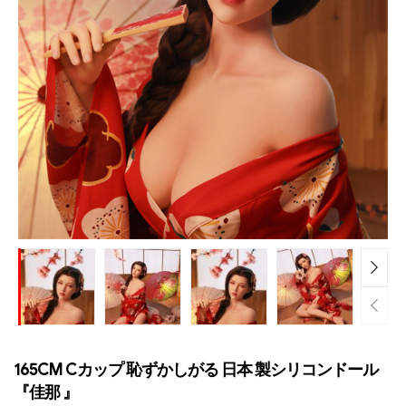
165CM Cカップ 恥ずかしがる 日本 製シリコンドール
『佳那 』