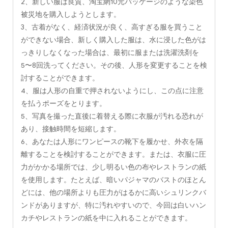
2、新しい服は良質、淘宝網10元パッケージのような染色
被災地を購入しようとします。
3、古着がなく、経済状況が良く、高すぎる服を買うこと
ができない場合、新しく購入した服は、水に浸した色がは
っきりしなくなった場合は、最初に服または洗濯洗剤を
5〜8回洗ってください。その後、人形を変更することを検
討することができます。
4、服は人形の自重で押されないようにし、この点に注意
を払うポーズをとります。
5、写真を撮った直後に着替える際に衣服が汚れる恐れが
あり、接触時間を短縮します。
6、あなたは人形にワンピースの靴下を履かせ、外衣を隔
離することを検討することができます。または、衣服に圧
力がかかる場所では、少し明るい色の布やレストランの紙
を使用します。たとえば、暗いパジャマのバストのほとん
どには、他の場所よりも圧力がはるかに高いシュリンクバ
ンドがありますが、特に汚れやすいので、今回は白いハン
カチやレストランの紙を中に入れることができます。