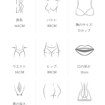
身長:
バスト:
胸のサイズ:
165CM
88CM
Dカップ
ウエスト:
ヒップ:
口の深さ:
55CM
88CM
12cm
膣の深さ: