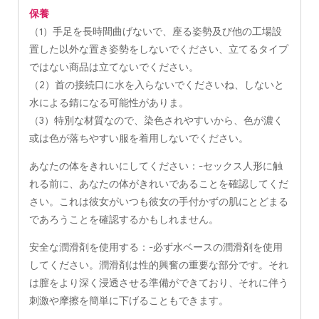
保養
（1）手足を長時間曲げないで、座る姿勢及び他の工場設
置した以外な置き姿勢をしないでください、立てるタイプ
ではない商品は立てないでください。
（2）首の接続口に水を入らないでくださいね、しないと
水による錆になる可能性がありま。
（3）特別な材質なので、染色されやすいから、色が濃く
或は色が落ちやすい服を着用しないでください。
あなたの体をきれいにしてください：-セックス人形に触
れる前に、あなたの体がきれいであることを確認してくだ
さい。これは彼女がいつも彼女の手付かずの肌にとどまる
であろうことを確認するかもしれません。
安全な潤滑剤を使用する：-必ず水ベースの潤滑剤を使用
してください。潤滑剤は性的興奮の重要な部分です。それ
は膣をより深く浸透させる準備ができており、それに伴う
刺激や摩擦を簡単に下げることもできます。