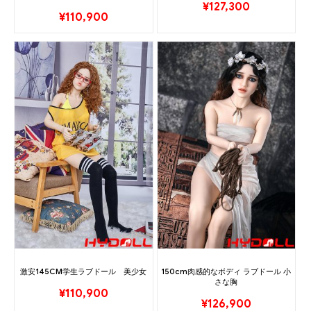
¥
127,300
¥
110,900
激安145CM学生ラブドール 美少女
150cm肉感的なボディ ラブドール 小
さな胸
¥
110,900
¥
126,900