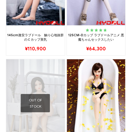
145cm激安ラブドール 触り心地抜群
125CM-Dカップ ラブドールアニメ 悪
Rated
5.00
out
のＣカップ美乳
魔ちゃんセックスしたい
of 5
¥
110,900
¥
64,300
OUT OF
STOCK