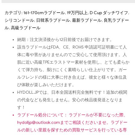
カテゴリ:
161-170cmラブドール
,
19万円以上
,
D Cup ダッチワイフ
,
シリコンドール
,
日韓系ラブドール
,
最新ラブドール
,
良乳ラブドー
ル
,
高級ラブドール
納期：注文決済後から12日前後でお届けできます。
該当ラブドールはFDA、CE、ROHS 申請認可証明書にて人
体に毒や害がありませんのでご安心して使用頂けます。人
肌に近い高級TPEエラストマー素材を使用し、とても柔らか
くて弾力持ち、裂けにくく素晴らしい仕上がりです。ガー
ルフレンドの様に大事に付き合えば、彼女と様々な体位及
び体験が楽しみいただけます。
HYDOLL.JPでは、日本全国送料完全無料です！追加の税関
の代金なども発生しません。安心の検品後発送となりま
す！
ラブドール処分について： ラブドールが不要になった際、
hydolljp@outlook.com
までご相談くださいませ。ラブドー
ルの新しい里親を探すための買取サービスを行っている専