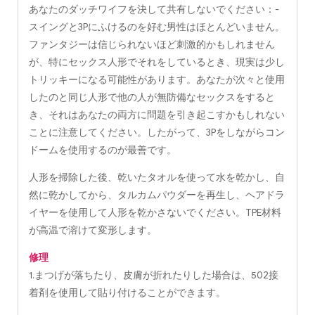
あなたのダッチワイフを決して共有しないでください：-
スイングと3Pにふけるのを好む男性はほとんどいません。
ファンタジーは信じられないほど刺激的かもしれません
が、特にセックス人形でそれをしているとき、現実は少し
トリッキーになる可能性があります。あなたが次々と使用
したのと同じ人形で他の人が無防備なセックスをすると
き、それはあなたの両方に問題を引き起こすかもしれない
ことに注意してください。したがって、3Pをしながらコン
ドームを使用するのが最善です。
人形を掃除した後、乾いたタオルを使って水を乾かし、自
然に乾かしてから、タルカムパウダーを再生し、ヘアドラ
イヤーを使用して人形を乾かさないでください。TPE材料
が高温で溶けて変形します。
修理
1.まつげが落ちたり、皮膚が折れたりした場合は、502接
着剤を使用して貼り付けることができます。