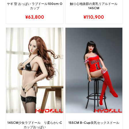
触り心地抜群の美乳リアルドール
ヤギ 型 おっぱい ラブドール100cm O
145CM
カップ
¥
110,900
¥
63,800
145CM少女ラブドール リ柔らかいC
155CM B-Cup良乳セックスドール
カップおっぱい