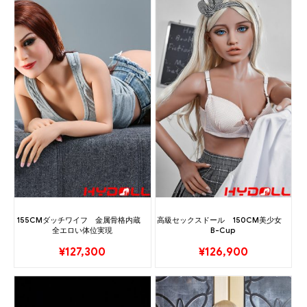
155CMダッチワイフ 金属骨格内蔵
高級セックスドール 150CM美少女
全エロい体位実現
B-Cup
¥
127,300
¥
126,900