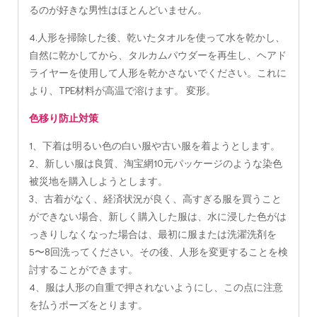
るのが好きな男性はほとんどいません。
4.人形を掃除した後、乾いたタオルを使って水を乾かし、
自然に乾かしてから、タルカムパウダーを再生し、ヘアド
ライヤーを使用して人形を乾かさないでください。これに
より、TPE材料が高温で溶けます。 変形。
色移り防止対策
1、下着は明るい色の白い服や古い服を着ようとします。
2、新しい服は良質、淘宝網10元パッケージのような染色
被災地を購入しようとします。
3、古着がなく、経済状況が良く、高すぎる服を買うこと
ができない場合、新しく購入した服は、水に浸した色がは
っきりしなくなった場合は、最初に服または洗濯洗剤を
5〜8回洗ってください。その後、人形を変更することを検
討することができます。
4、服は人形の自重で押されないようにし、この点に注意
を払うポーズをとります。