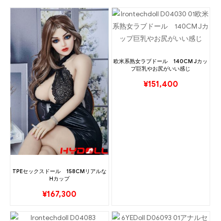
欧米系熟女ラブドール 140CM Jカッ
プ巨乳やお尻がいい感じ
¥
151,400
TPEセックスドール 158CMリアルな
Hカップ
¥
167,300