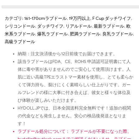
カテゴリ:
161-170cmラブドール
,
19万円以上
,
F Cup ダッチワイフ
,
シリコンドール
,
ダッチワイフ
,
リアルドール
,
最新ラブドール
,
欧
米系ラブドール
,
爆乳ラブドール
,
肥満ラブドール
,
良乳ラブドール
,
高級ラブドール
納期：注文決済後から12日前後でお届けできます。
該当ラブドールはFDA、CE、ROHS 申請認可証明書にて人
体に毒や害がありませんのでご安心して使用頂けます。人
肌に近い高級TPEエラストマー素材を使用し、とても柔らか
くて弾力持ち、裂けにくく素晴らしい仕上がりです。ガー
ルフレンドの様に大事に付き合えば、彼女と様々な体位及
び体験が楽しみいただけます。
HYDOLL.JPでは、日本全国送料完全無料です！追加の税関
の代金なども発生しません。安心の検品後発送となりま
す！
ラブドール処分について： ラブドールが不要になった際、