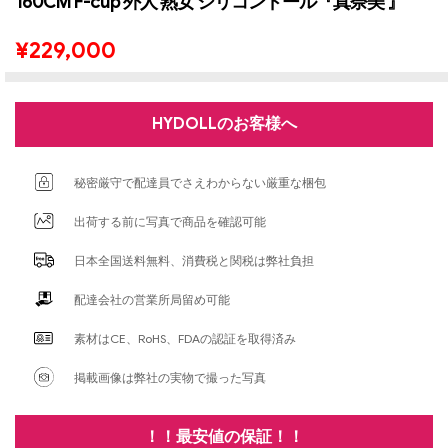
160CM F-cup 外人 熟女 シリコンドール『真奈美 』
¥
229,000
HYDOLLのお客様へ
秘密厳守で配達員でさえわからない厳重な梱包
出荷する前に写真で商品を確認可能
日本全国送料無料、消費税と関税は弊社負担
配達会社の営業所局留め可能
素材はCE、RoHS、FDAの認証を取得済み
掲載画像は弊社の実物で撮った写真
！！最安値の保証！！