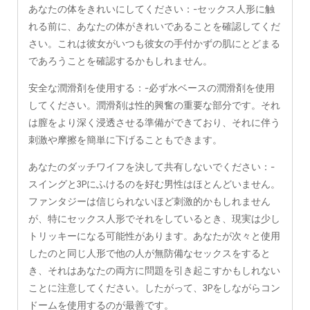
あなたの体をきれいにしてください：-セックス人形に触
れる前に、あなたの体がきれいであることを確認してくだ
さい。これは彼女がいつも彼女の手付かずの肌にとどまる
であろうことを確認するかもしれません。
安全な潤滑剤を使用する：-必ず水ベースの潤滑剤を使用
してください。潤滑剤は性的興奮の重要な部分です。それ
は膣をより深く浸透させる準備ができており、それに伴う
刺激や摩擦を簡単に下げることもできます。
あなたのダッチワイフを決して共有しないでください：-
スイングと3Pにふけるのを好む男性はほとんどいません。
ファンタジーは信じられないほど刺激的かもしれません
が、特にセックス人形でそれをしているとき、現実は少し
トリッキーになる可能性があります。あなたが次々と使用
したのと同じ人形で他の人が無防備なセックスをすると
き、それはあなたの両方に問題を引き起こすかもしれない
ことに注意してください。したがって、3Pをしながらコン
ドームを使用するのが最善です。