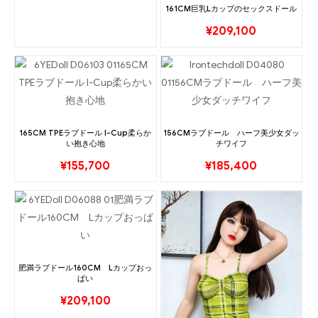
161CM巨乳Lカップのセックスドール
¥
209,100
165CM TPEラブドール I-Cup柔らか
156CMラブドール ハーフ美少女ダッ
い抱き心地
チワイフ
¥
155,700
¥
185,400
肥満ラブドール160CM Lカップおっ
ぱい
¥
209,100