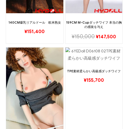
140CM爆乳リアルドール 欧米熟女
159CM M-Cupダッチワイフ 本当の胸
の感覚を与え
¥
151,400
¥
150,000
¥
147,500
TPE素材柔らかい高級感ダッチワイフ
¥
155,700