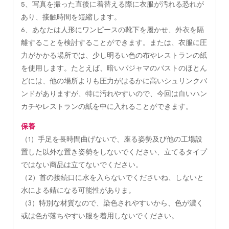
5、写真を撮った直後に着替える際に衣服が汚れる恐れが
あり、接触時間を短縮します。
6、あなたは人形にワンピースの靴下を履かせ、外衣を隔
離することを検討することができます。または、衣服に圧
力がかかる場所では、少し明るい色の布やレストランの紙
を使用します。たとえば、暗いパジャマのバストのほとん
どには、他の場所よりも圧力がはるかに高いシュリンクバ
ンドがありますが、特に汚れやすいので、今回は白いハン
カチやレストランの紙を中に入れることができます。
保養
（1）手足を長時間曲げないで、座る姿勢及び他の工場設
置した以外な置き姿勢をしないでください、立てるタイプ
ではない商品は立てないでください。
（2）首の接続口に水を入らないでくださいね、しないと
水による錆になる可能性がありま。
（3）特別な材質なので、染色されやすいから、色が濃く
或は色が落ちやすい服を着用しないでください。