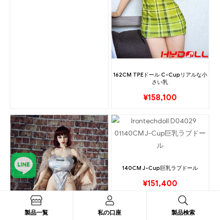
162CM TPEドール C-Cupリアルな小
さい乳
¥
158,100
140CM J-Cup巨乳ラブドール
¥
151,400
製品一覧
私の口座
製品検索