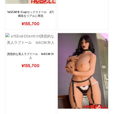
165CM B-Cupセックスドール 2穴
構造をリアルに再現
¥
155,700
誘惑的な美人ラブドール 165CM 外
人
¥
155,700