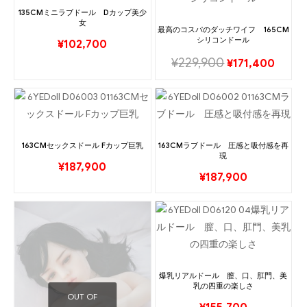
135CMミニラブドール Dカップ美少
女
最高のコスパのダッチワイフ 165CM
シリコンドール
¥
102,700
¥
229,900
¥
171,400
163CMセックスドール Fカップ巨乳
163CMラブドール 圧感と吸付感を再
現
¥
187,900
¥
187,900
爆乳リアルドール 膣、口、肛門、美
乳の四重の楽しさ
OUT OF