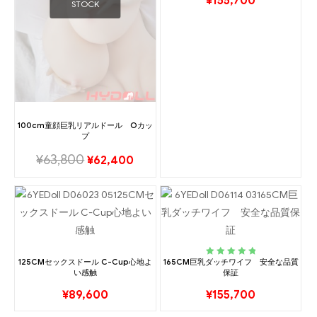
¥
155,700
STOCK
100cm童顔巨乳リアルドール Oカッ
プ
¥
63,800
¥
62,400
125CMセックスドール C-Cup心地よ
165CM巨乳ダッチワイフ 安全な品質
Rated
5.00
out
い感触
保証
of 5
¥
89,600
¥
155,700