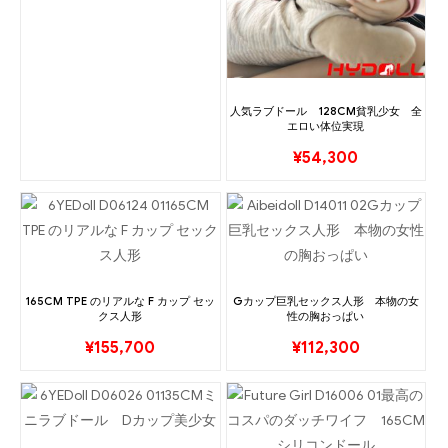
人気ラブドール 128CM貧乳少女 全
エロい体位実現
¥
54,300
165CM TPE のリアルな F カップ セッ
Gカップ巨乳セックス人形 本物の女
クス人形
性の胸おっぱい
¥
155,700
¥
112,300