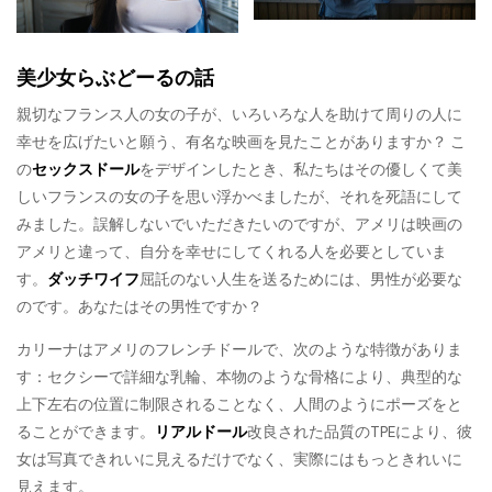
美少女らぶどーるの話
親切なフランス人の女の子が、いろいろな人を助けて周りの人に
幸せを広げたいと願う、有名な映画を見たことがありますか？ こ
の
セックスドール
をデザインしたとき、私たちはその優しくて美
しいフランスの女の子を思い浮かべましたが、それを死語にして
みました。誤解しないでいただきたいのですが、アメリは映画の
アメリと違って、自分を幸せにしてくれる人を必要としていま
す。
ダッチワイフ
屈託のない人生を送るためには、男性が必要な
のです。あなたはその男性ですか？
カリーナはアメリのフレンチドールで、次のような特徴がありま
す：セクシーで詳細な乳輪、本物のような骨格により、典型的な
上下左右の位置に制限されることなく、人間のようにポーズをと
ることができます。
リアルドール
改良された品質のTPEにより、彼
女は写真できれいに見えるだけでなく、実際にはもっときれいに
見えます。