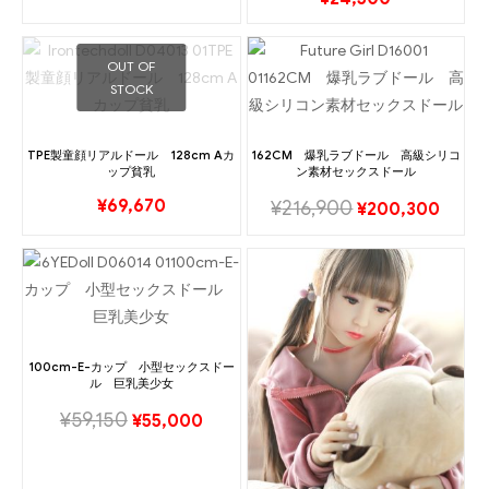
OUT OF
STOCK
TPE製童顔リアルドール 128cm Aカ
162CM 爆乳ラブドール 高級シリコ
ップ貧乳
ン素材セックスドール
¥
69,670
¥
216,900
¥
200,300
100cm-E-カップ 小型セックスドー
ル 巨乳美少女
¥
59,150
¥
55,000