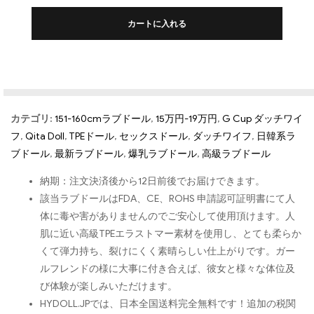
カートに入れる
カテゴリ:
151-160cmラブドール
,
15万円-19万円
,
G Cup ダッチワイ
フ
,
Qita Doll
,
TPEドール
,
セックスドール
,
ダッチワイフ
,
日韓系ラ
ブドール
,
最新ラブドール
,
爆乳ラブドール
,
高級ラブドール
納期：注文決済後から12日前後でお届けできます。
該当ラブドールはFDA、CE、ROHS 申請認可証明書にて人
体に毒や害がありませんのでご安心して使用頂けます。人
肌に近い高級TPEエラストマー素材を使用し、とても柔らか
くて弾力持ち、裂けにくく素晴らしい仕上がりです。ガー
ルフレンドの様に大事に付き合えば、彼女と様々な体位及
び体験が楽しみいただけます。
HYDOLL.JPでは、日本全国送料完全無料です！追加の税関