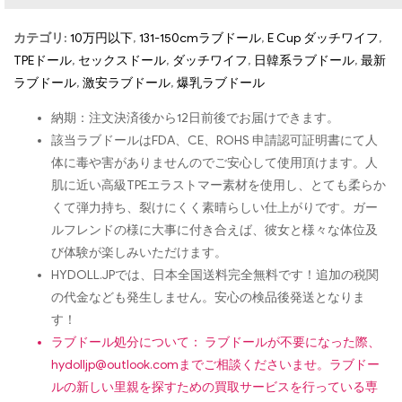
カテゴリ:
10万円以下
,
131-150cmラブドール
,
E Cup ダッチワイフ
,
TPEドール
,
セックスドール
,
ダッチワイフ
,
日韓系ラブドール
,
最新
ラブドール
,
激安ラブドール
,
爆乳ラブドール
納期：注文決済後から12日前後でお届けできます。
該当ラブドールはFDA、CE、ROHS 申請認可証明書にて人
体に毒や害がありませんのでご安心して使用頂けます。人
肌に近い高級TPEエラストマー素材を使用し、とても柔らか
くて弾力持ち、裂けにくく素晴らしい仕上がりです。ガー
ルフレンドの様に大事に付き合えば、彼女と様々な体位及
び体験が楽しみいただけます。
HYDOLL.JPでは、日本全国送料完全無料です！追加の税関
の代金なども発生しません。安心の検品後発送となりま
す！
ラブドール処分について： ラブドールが不要になった際、
hydolljp@outlook.com
までご相談くださいませ。ラブドー
ルの新しい里親を探すための買取サービスを行っている専