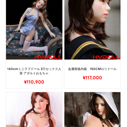
140cmミニラブドール 3穴セックス人
金属骨格内蔵 150CMロリドール
形 アダルトおもちゃ
¥
117,000
¥
110,900