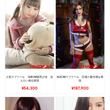
人気ラブドール 128CM貧乳少女 全
163CMラブドール 圧感と吸付感を再
エロい体位実現
現
¥
54,300
¥
187,900