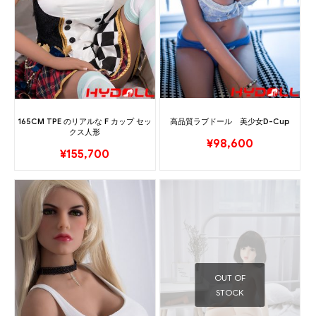
高品質ラブドール 美少女D-Cup
165CM TPE のリアルな F カップ セッ
クス人形
¥
98,600
¥
155,700
OUT OF
STOCK