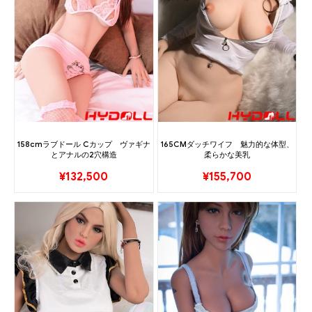
158cmラブドール Cカップ ヴァギナ
165CMダッチワイフ 魅力的な体型、
とアナルの2穴構造
柔らかな美乳
¥
132,500
¥
155,700