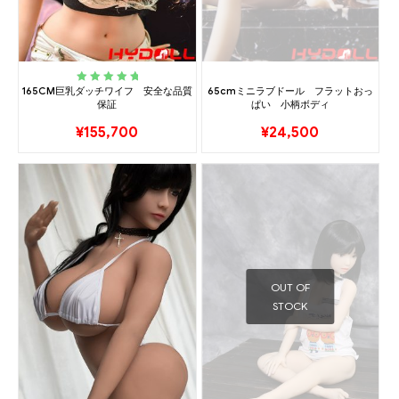
165CM巨乳ダッチワイフ 安全な品質
65cmミニラブドール フラットおっ
Rated
5.00
out
保証
ぱい 小柄ボディ
of 5
¥
155,700
¥
24,500
OUT OF
STOCK