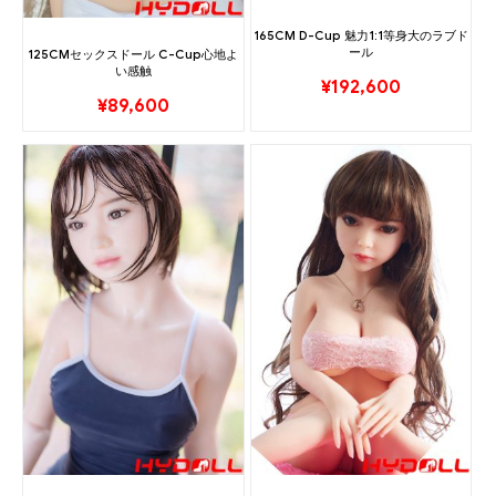
165CM D-Cup 魅力1:1等身大のラブド
ール
125CMセックスドール C-Cup心地よ
い感触
¥
192,600
¥
89,600