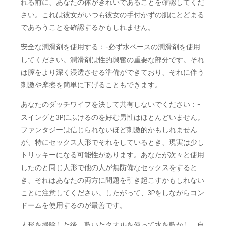
れる前に、あなたの体がきれいであることを確認してくだ
さい。これは彼女がいつも彼女の手付かずの肌にとどまる
であろうことを確認するかもしれません。
安全な潤滑剤を使用する：-必ず水ベースの潤滑剤を使用
してください。潤滑剤は性的興奮の重要な部分です。それ
は膣をより深く浸透させる準備ができており、それに伴う
刺激や摩擦を簡単に下げることもできます。
あなたのダッチワイフを決して共有しないでください：-
スイングと3Pにふけるのを好む男性はほとんどいません。
ファンタジーは信じられないほど刺激的かもしれません
が、特にセックス人形でそれをしているとき、現実は少し
トリッキーになる可能性があります。あなたが次々と使用
したのと同じ人形で他の人が無防備なセックスをすると
き、それはあなたの両方に問題を引き起こすかもしれない
ことに注意してください。したがって、3Pをしながらコン
ドームを使用するのが最善です。
人形を掃除した後、乾いたタオルを使って水を乾かし、自