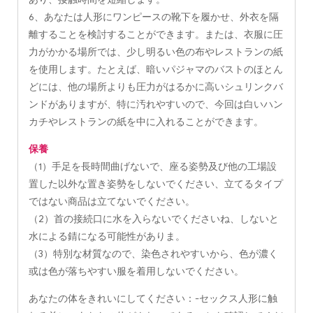
6、あなたは人形にワンピースの靴下を履かせ、外衣を隔
離することを検討することができます。または、衣服に圧
力がかかる場所では、少し明るい色の布やレストランの紙
を使用します。たとえば、暗いパジャマのバストのほとん
どには、他の場所よりも圧力がはるかに高いシュリンクバ
ンドがありますが、特に汚れやすいので、今回は白いハン
カチやレストランの紙を中に入れることができます。
保養
（1）手足を長時間曲げないで、座る姿勢及び他の工場設
置した以外な置き姿勢をしないでください、立てるタイプ
ではない商品は立てないでください。
（2）首の接続口に水を入らないでくださいね、しないと
水による錆になる可能性がありま。
（3）特別な材質なので、染色されやすいから、色が濃く
或は色が落ちやすい服を着用しないでください。
あなたの体をきれいにしてください：-セックス人形に触