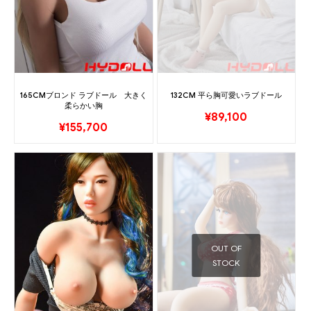
165CMブロンド ラブドール 大きく
132CM 平ら胸可愛いラブドール
柔らかい胸
¥
89,100
¥
155,700
OUT OF
STOCK