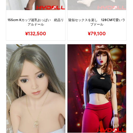
155cm Kカップ超乳おっぱい 絶品リ
疑似セックスを楽し 128CM可愛いラ
アルドール
ブドール
¥
132,500
¥
79,100