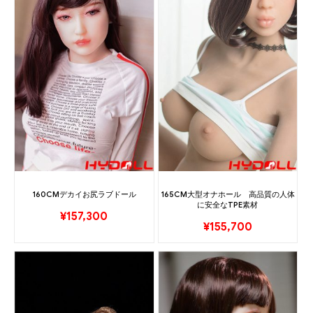
160CMデカイお尻ラブドール
165CM大型オナホール 高品質の人体
に安全なTPE素材
¥
157,300
¥
155,700