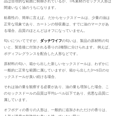
品は合理的な範囲に制御されているが、TPE素材のセックス人形は
間違いなく油のうちになります。
粘着性の、簡単に言えば。 だからセックスドールは、少量の油は
正常な現象であり、カートンの領収書は、すでに油のマークがあ
る場合、品質のほとんどはオフになっていません。
匂いについてですが、
ダッチワイフ
の匂いは、製品の原材料の匂
いと、製造後に付加される香りの2種類に分けられます。 例えば、
ボディフレグランスを配合した人形などです。
原材料の匂い、箱から出した新しいセックスドールは、わずかに
一般的に正常な範囲に属していますが、箱から出した3〜5日のセ
ックスドールが臭い続ける場合、
それは油の量を観察する必要があり、油の量も増加した場合、こ
のセックスドールの品質は平均レベル以下であり、劣悪な品質に
属しています。
オフボディの香りの人形は、一般的に追加されただけの香りは、