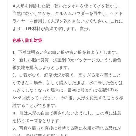
4.人形を掃除した後、乾いたタオルを使って水を乾かし、
自然に乾かしてから、タルカムパウダーを再生し、ヘアド
ライヤーを使用して人形を乾かさないでください。これに
より、TPE材料が高温で溶けます。 変形。
色移り防止対策
1、下着は明るい色の白い服や古い服を着ようとします。
2、新しい服は良質、淘宝網10元パッケージのような染色
被災地を購入しようとします。
3、古着がなく、経済状況が良く、高すぎる服を買うこと
ができない場合、新しく購入した服は、水に浸した色がは
っきりしなくなった場合は、最初に服または洗濯洗剤を
5〜8回洗ってください。その後、人形を変更することを検
討することができます。
4、服は人形の自重で押されないようにし、この点に注意
を払うポーズをとります。
5、写真を撮った直後に着替える際に衣服が汚れる恐れが
あり、接触時間を短縮します。