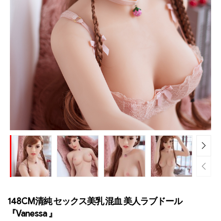
148CM清純 セックス美乳 混血 美人ラブドール
『Vanessa 』