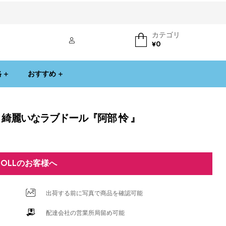
カテゴリ
ログイン
¥
0
格
おすすめ
ん 綺麗いなラブドール『阿部 怜 』
DOLLのお客様へ
出荷する前に写真で商品を確認可能
配達会社の営業所局留め可能