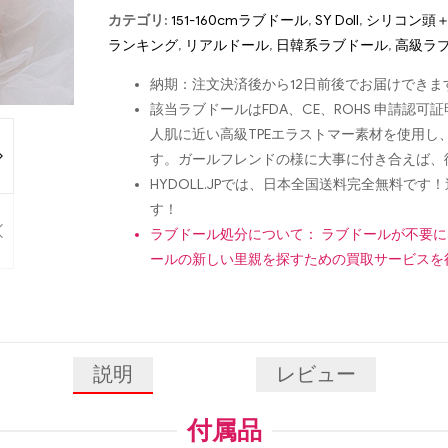
カテゴリ:
151-160cmラブドール
,
SY Doll
,
シリコン頭＋
ランキング
,
リアルドール
,
日韓系ラブドール
,
高級ラ
納期：注文決済後から12日前後でお届けできま
該当ラブドールはFDA、CE、ROHS 申請
人肌に近い高級TPEエラストマー素材を使用
す。ガールフレンドの様に大事に付き合えば、
HYDOLL.JPでは、日本全国送料完全無料
す！
ラブドール処分について： ラブドールが不要
ールの新しい里親を探すための買取サービスを
説明
レビュー
付属品