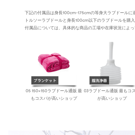
下記の付属品は身長100cm-175cmの等身大ラブドール
トルソーラブドールと身長100cm以下のラブドールを購
付属品については、具体的な商品の工場や在庫状況によっ
05 150×150ラブドール通販 最
03ラブドール通販 最もコ
もコスパが高いショップ
が高いショップ