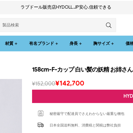
ラブドール販売店HYDOLL.JP安心.信頼できる
材質
有名ブランド
身長
胸サイズ
価
158cm-F-カップ 白い髪の妖精 お姉さ
¥
142,700
¥
152,000
HY
秘密厳守で配達員でさえわからない厳重な梱包
日本全国送料無料、消費税と関税は弊社負担