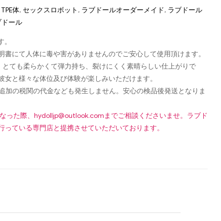
TPE体
,
セックスロボット
,
ラブドールオーダーメイド
,
ラブドール
ブドール
す。
認可証明書にて人体に毒や害がありませんのでご安心して使用頂けます。
し、とても柔らかくて弾力持ち、裂けにくく素晴らしい仕上がりで
彼女と様々な体位及び体験が楽しみいただけます。
です！追加の税関の代金なども発生しません。安心の検品後発送となりま
になった際、
hydolljp@outlook.com
までご相談くださいませ。ラブド
行っている専門店と提携させていただいております。