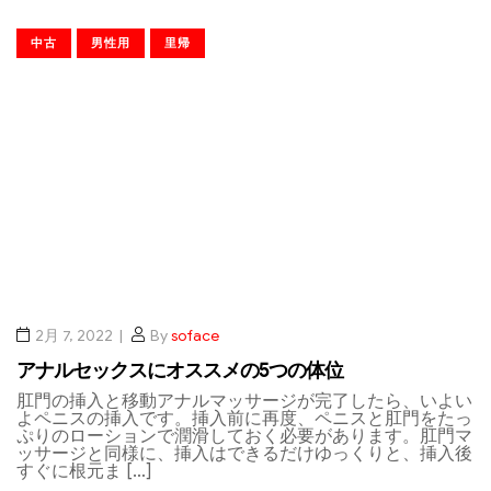
中古
男性用
里帰
2月 7, 2022
By
soface
アナルセックスにオススメの5つの体位
肛門の挿入と移動アナルマッサージが完了したら、いよい
よペニスの挿入です。挿入前に再度、ペニスと肛門をたっ
ぷりのローションで潤滑しておく必要があります。肛門マ
ッサージと同様に、挿入はできるだけゆっくりと、挿入後
すぐに根元ま […]