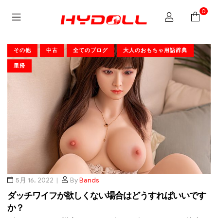
0
その他
中古
全てのブログ
大人のおもちゃ用語辞典
里帰
5月 16, 2022
By
Bands
ダッチワイフが欲しくない場合はどうすればいいです
か？