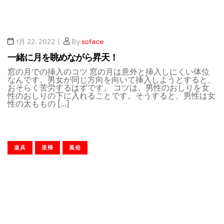
1月 22, 2022
By
soface
一緒に月を眺めながら昇天！
窓の月での挿入のコツ 窓の月は意外と挿入しにくい体位
なんです。男女が同じ方向を向いて挿入しようとすると、
おそらく苦労するはずです。 コツは、男性のおしりを女
性のおしりの下に入れることです。そうすると、男性は女
性の太ももの […]
道具
里帰
風俗