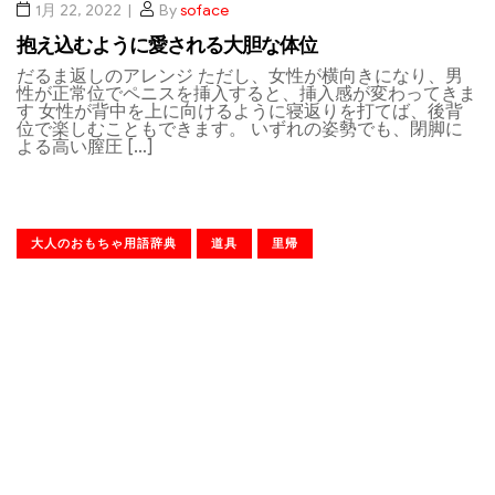
1月 22, 2022
By
soface
抱え込むように愛される大胆な体位
だるま返しのアレンジ ただし、女性が横向きになり、男
性が正常位でペニスを挿入すると、挿入感が変わってきま
す 女性が背中を上に向けるように寝返りを打てば、後背
位で楽しむこともできます。 いずれの姿勢でも、閉脚に
よる高い膣圧 […]
大人のおもちゃ用語辞典
道具
里帰