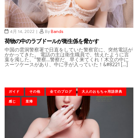
4月 14, 2022
By
Bands
荷物の中のラブドールが衛生係を脅かす
中国の雲洞警察署で日直をしていた警察官に、突然電話が
かかってきた。 電話の主は衛生職員で、怯えたように言
葉を濁した。”警察…警察だ、早く来てくれ！木立の中に
スーツケースがあり、中に手が入っていた！&#8221 […]
ガイド
その他
全てのブログ
大人のおもちゃ用語辞典
感じ
里帰