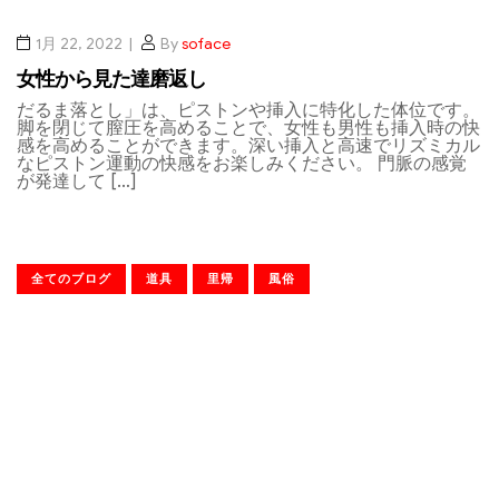
1月 22, 2022
By
soface
女性から見た達磨返し
だるま落とし」は、ピストンや挿入に特化した体位です。
脚を閉じて膣圧を高めることで、女性も男性も挿入時の快
感を高めることができます。深い挿入と高速でリズミカル
なピストン運動の快感をお楽しみください。 門脈の感覚
が発達して […]
全てのブログ
道具
里帰
風俗