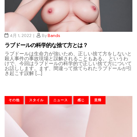
4月 1, 2022
By
Bands
ラブドールの科学的な捨て方とは？
ラブドールは生命力が強いため、正しい捨て方をしないと
殺人事件の事故現場と誤解されることもある。 というわ
けで、今回はラブドールの科学的で正しい捨て方について
お話しします。まず、間違って捨てられたラブドールが引
き起こす誤解 […]
その他
スタイル
ニュース
感じ
里帰