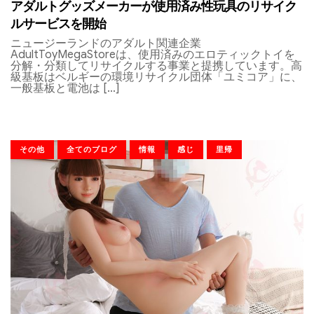
アダルトグッズメーカーが使用済み性玩具のリサイク
ルサービスを開始
ニュージーランドのアダルト関連企業
AdultToyMegaStoreは、使用済みのエロティックトイを
分解・分類してリサイクルする事業と提携しています。高
級基板はベルギーの環境リサイクル団体「ユミコア」に、
一般基板と電池は […]
その他
全てのブログ
情報
感じ
里帰