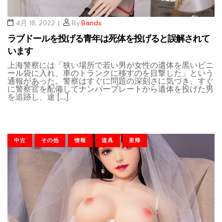
4月 18, 2022
By
Bands
ラブドールを投げる青年は死体を投げると誤解されて
います
上海警察には「狭い場所で若い男が女性の遺体を黒いビニ
ール袋に入れ、車のトランクに移すのを目撃した」という
通報があった。警察はすぐに問題の深刻さに気づき、すぐ
に警察官を配備してナンバープレートから遺体を投げた男
を追跡し、途 […]
中古
その他
情報
道具
里帰