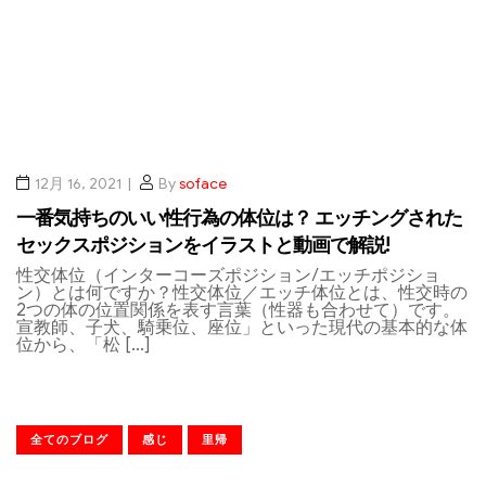
12月 16, 2021
By
soface
一番気持ちのいい性行為の体位は？ エッチングされた
セックスポジションをイラストと動画で解説!
性交体位（インターコーズポジション/エッチポジショ
ン）とは何ですか？性交体位／エッチ体位とは、性交時の
2つの体の位置関係を表す言葉（性器も合わせて）です。
宣教師、子犬、騎乗位、座位」といった現代の基本的な体
位から、「松 […]
全てのブログ
感じ
里帰