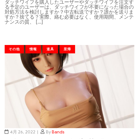
ダッチワイフを購入したユーザーやダッチワイフを注文す
る予定のユーザーは、ダッチワイフが不要になった場合の
対処方法を検討しますか？中古転送ですか？誰かを送りま
すか？捨てる？実際、絡む必要はなく、使用期間、メンテ
ナンスの質、 […]
その他
情報
道具
里帰
4月 26, 2022
By
Bands