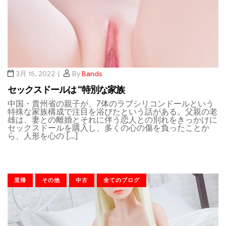
3月 15, 2022
By
Bands
セックスドールは “特別な家族
中国・貴州省の親子が、7体のラブシリコンドールという
特殊な家族構成で注目を浴びたという話がある。父親の老
雄は、妻との離婚とそれに伴う恋人との別れをきっかけに
セックスドールを購入し、多くの心の傷を負ったことか
ら、人形を心の […]
里帰
その他
中古
全てのブログ