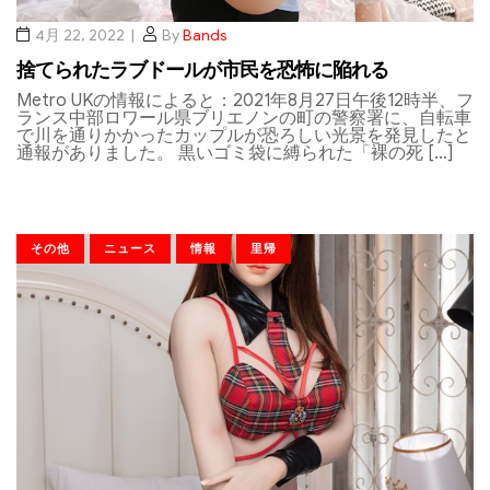
4月 22, 2022
By
Bands
捨てられたラブドールが市民を恐怖に陥れる
Metro UKの情報によると：2021年8月27日午後12時半、フ
ランス中部ロワール県ブリエノンの町の警察署に、自転車
で川を通りかかったカップルが恐ろしい光景を発見したと
通報がありました。 黒いゴミ袋に縛られた「裸の死 […]
その他
ニュース
情報
里帰