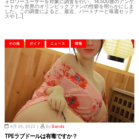
ォロワーユーザーを対象に調査を行い、14,500通のアンケ
ートから世界のオリンピックファンの性癖を明らかにしま
した。この調査によると、最近、パートナーと毎週セック
スや […]
その他
ガイド
ニュース
情報
4月 25, 2022
By
Bands
TPEラブドールは有毒ですか？