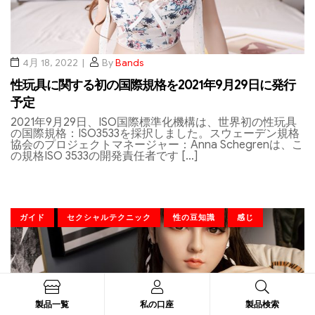
4月 18, 2022
By
Bands
性玩具に関する初の国際規格を2021年9月29日に発行
予定
2021年9月29日、ISO国際標準化機構は、世界初の性玩具
の国際規格：ISO3533を採択しました。スウェーデン規格
協会のプロジェクトマネージャー：Anna Schegrenは、こ
の規格ISO 3533の開発責任者です […]
ガイド
セクシャルテクニック
性の豆知識
感じ
製品一覧
私の口座
製品検索