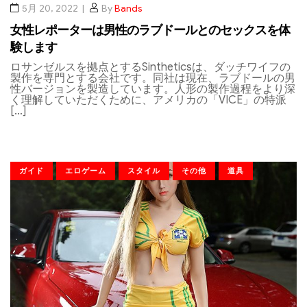
5月 20, 2022
By
Bands
女性レポーターは男性のラブドールとのセックスを体
験します
ロサンゼルスを拠点とするSintheticsは、ダッチワイフの
製作を専門とする会社です。同社は現在、ラブドールの男
性バージョンを製造しています。人形の製作過程をより深
く理解していただくために、アメリカの「VICE」の特派
[…]
ガイド
エロゲーム
スタイル
その他
道具