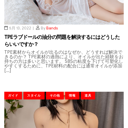
5月 13, 2022
By
Bands
TPEラブドールの油分の問題を解決するにはどうした
らいいですか？
TPE素材からオイルが出るのはなぜか、どうすれば解決で
きるのか？ TPE素材の過熱により、オイルが出た経験をお
持ちの方は多いと思います。 SBSの粘度を下げて可塑化し
やすくするために、TPE材料の配合には通常オイルが添加
[…]
ガイド
スタイル
その他
情報
道具