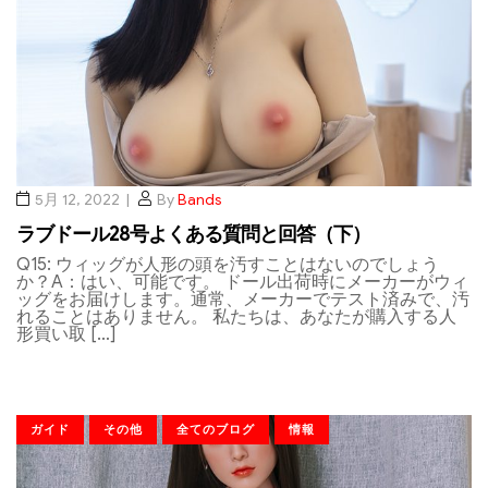
5月 12, 2022
By
Bands
ラブドール28号よくある質問と回答（下）
Q15: ウィッグが人形の頭を汚すことはないのでしょう
か？A：はい、可能です。 ドール出荷時にメーカーがウィ
ッグをお届けします。通常、メーカーでテスト済みで、汚
れることはありません。 私たちは、あなたが購入する人
形買い取 […]
ガイド
その他
全てのブログ
情報