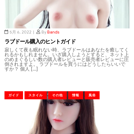
5月 6, 2022
By
Bands
ラブドール購入のヒントガイド
寂しくて夜も眠れない時、ラブドールはあなたを癒してく
れるかもしれません。いざ購入しようとすると、ネット上
のめまぐるしい数の購入者レビューと販売者レビューに圧
倒されますよ。 ラブドールを買うにはどうしたらいいで
すか？ 個人 […]
ガイド
スタイル
その他
情報
風俗