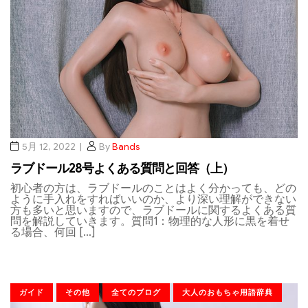
5月 12, 2022
By
Bands
ラブドール28号よくある質問と回答（上）
初心者の方は、ラブドールのことはよく分かっても、どの
ように手入れをすればいいのか、より深い理解ができない
方も多いと思いますので、ラブドールに関するよくある質
問を解説していきます。質問1：物理的な人形に黒を着せ
る場合、何回 […]
ガイド
その他
全てのブログ
大人のおもちゃ用語辞典