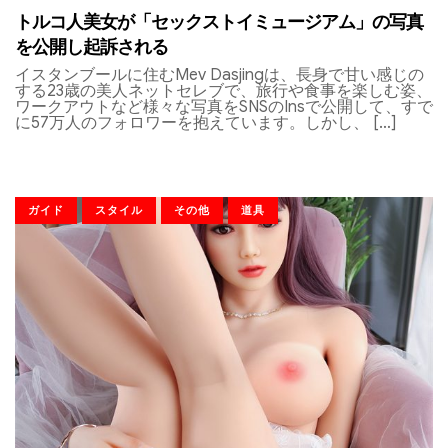
トルコ人美女が「セックストイミュージアム」の写真
を公開し起訴される
イスタンブールに住むMev Dasjingは、長身で甘い感じの
する23歳の美人ネットセレブで、旅行や食事を楽しむ姿、
ワークアウトなど様々な写真をSNSのInsで公開して、すで
に57万人のフォロワーを抱えています。しかし、 […]
ガイド
スタイル
その他
道具