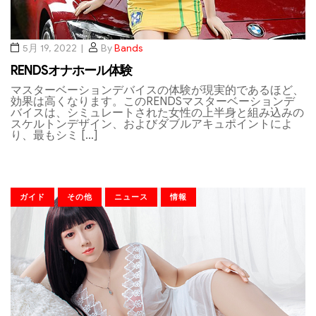
5月 19, 2022
By
Bands
RENDSオナホール体験
マスターベーションデバイスの体験が現実的であるほど、
効果は高くなります。このRENDSマスターベーションデ
バイスは、シミュレートされた女性の上半身と組み込みの
スケルトンデザイン、およびダブルアキュポイントによ
り、最もシミ […]
ガイド
その他
ニュース
情報