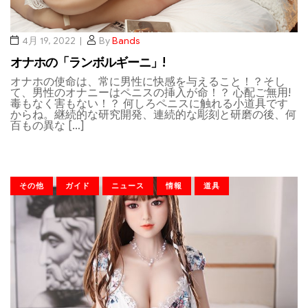
4月 19, 2022
By
Bands
オナホの「ランボルギーニ」!
オナホの使命は、常に男性に快感を与えること！？そし
て、男性のオナニーはペニスの挿入が命！？ 心配ご無用!
毒もなく害もない！？ 何しろペニスに触れる小道具です
からね。継続的な研究開発、連続的な彫刻と研磨の後、何
百もの異な […]
その他
ガイド
ニュース
情報
道具