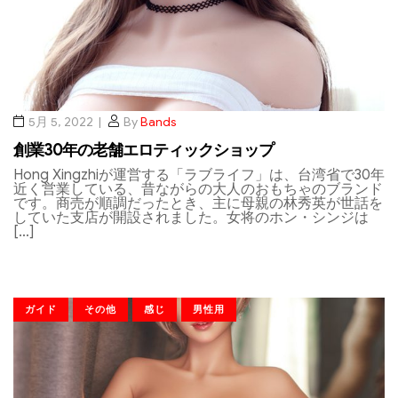
5月 5, 2022
By
Bands
創業30年の老舗エロティックショップ
Hong Xingzhiが運営する「ラブライフ」は、台湾省で30年
近く営業している、昔ながらの大人のおもちゃのブランド
です。商売が順調だったとき、主に母親の林秀英が世話を
していた支店が開設されました。女将のホン・シンジは
[…]
ガイド
その他
感じ
男性用