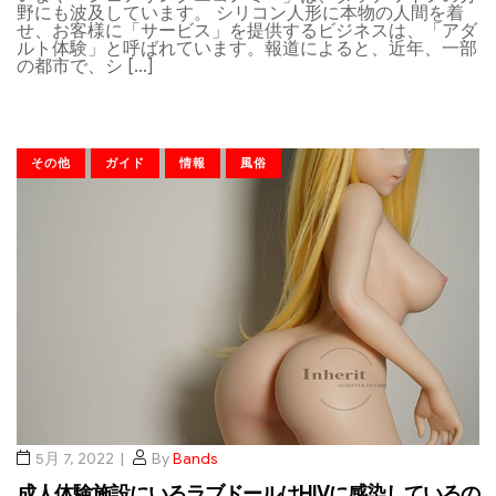
野にも波及しています。 シリコン人形に本物の人間を着
せ、お客様に「サービス」を提供するビジネスは、「アダ
ルト体験」と呼ばれています。報道によると、近年、一部
の都市で、シ […]
その他
ガイド
情報
風俗
5月 7, 2022
By
Bands
成人体験施設にいるラブドールはHIVに感染しているの