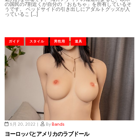
の国民の7割近くが自分の「おもちゃ」を所有しているそ
うです。 ベッドサイドの引き出しにアダルトグッズが入
っているこ […]
ガイド
スタイル
男性用
道具
5月 20, 2022
By
Bands
ヨーロッパとアメリカのラブドール