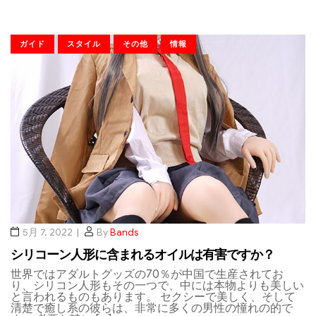
ガイド
スタイル
その他
情報
5月 7, 2022
By
Bands
シリコーン人形に含まれるオイルは有害ですか？
世界ではアダルトグッズの70％が中国で生産されてお
り、シリコン人形もその一つで、中には本物よりも美しい
と言われるものもあります。 セクシーで美しく、そして
清楚で癒し系の彼らは、非常に多くの男性の憧れの的で