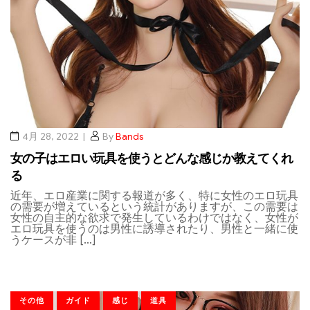
4月 28, 2022
By
Bands
女の子はエロい玩具を使うとどんな感じか教えてくれ
る
近年、エロ産業に関する報道が多く、特に女性のエロ玩具
の需要が増えているという統計がありますが、この需要は
女性の自主的な欲求で発生しているわけではなく、女性が
エロ玩具を使うのは男性に誘導されたり、男性と一緒に使
うケースが非 […]
その他
ガイド
感じ
道具