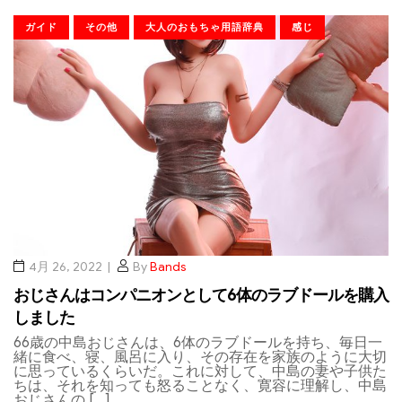
ガイド
その他
大人のおもちゃ用語辞典
感じ
4月 26, 2022
By
Bands
おじさんはコンパニオンとして6体のラブドールを購入
しました
66歳の中島おじさんは、6体のラブドールを持ち、毎日一
緒に食べ、寝、風呂に入り、その存在を家族のように大切
に思っているくらいだ。これに対して、中島の妻や子供た
ちは、それを知っても怒ることなく、寛容に理解し、中島
おじさんの […]