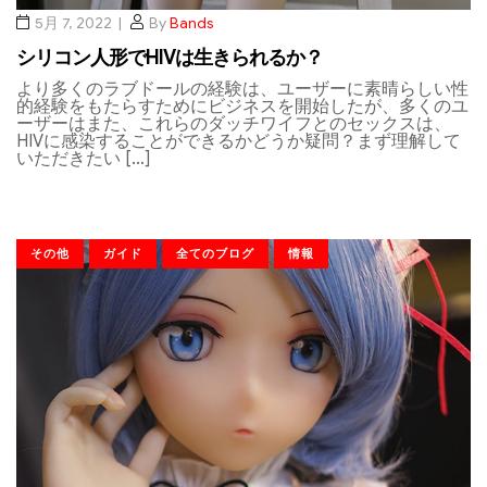
5月 7, 2022
By
Bands
シリコン人形でHIVは生きられるか？
より多くのラブドールの経験は、ユーザーに素晴らしい性
的経験をもたらすためにビジネスを開始したが、多くのユ
ーザーはまた、これらのダッチワイフとのセックスは、
HIVに感染することができるかどうか疑問？まず理解して
いただきたい […]
その他
ガイド
全てのブログ
情報