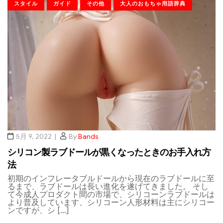
スタイル
ガイド
その他
大人のおもちゃ用語辞典
5月 9, 2022
By
Bands
シリコン製ラブドールが黒くなったときのお手入れ方
法
初期のインフレータブルドールから現在のラブドールに至
るまで、ラブドールは長い進化を遂げてきました。 そし
て今成人プロダクト間の市場で、シリコーンラブドールは
より普及しています、シリコーン人形材料は主にシリコー
ンですが、シ […]