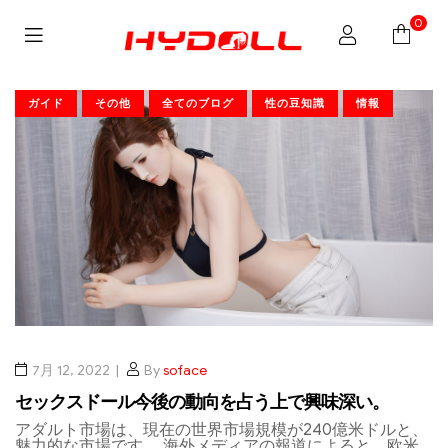
0
ガイド
その他
全てのブログ
性の豆知識
情報
7月 12, 2022
By
soface
セックスドール今後の動向を占う上で興味深い。
アダルト市場は、現在の世界市場規模が240億米ドルと、
魅力的な市場です。 海外メディアの報道によると、欧米