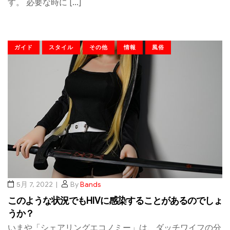
す。 必要な時に […]
ガイド
スタイル
その他
情報
風俗
5月 7, 2022
By
Bands
このような状況でもHIVに感染することがあるのでしょ
うか？
いまや「シェアリングエコノミー」は、ダッチワイフの分