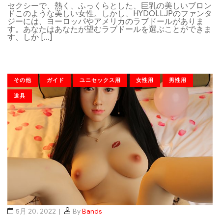
セクシーで、熱く、ふっくらとした、巨乳の美しいブロン
ドこのような美しい女性。しかし、HYDOLLJPのファンタ
ジーには、ヨーロッパやアメリカのラブドールがありま
す。あなたはあなたが望むラブドールを選ぶことができま
す、しか […]
その他
ガイド
ユニセックス用
女性用
男性用
道具
5月 20, 2022
By
Bands