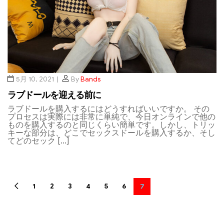
5月 10, 2021
By
Bands
ラブドールを迎える前に
ラブドールを購入するにはどうすればいいですか。 その
プロセスは実際には非常に単純で、今日オンラインで他の
ものを購入するのと同じくらい簡単です。しかし、トリッ
キーな部分は、どこでセックスドールを購入するか、そし
てどのセック […]
1
2
3
4
5
6
7