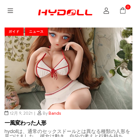
0
ガイド
ニュース
12月 9, 2021
By
Bands
一風変わった人形
hydollは、通常のセックスドールとは異なる種類の人形を
見つけました。 彼女は動き、自分の考えと行動を持ち、