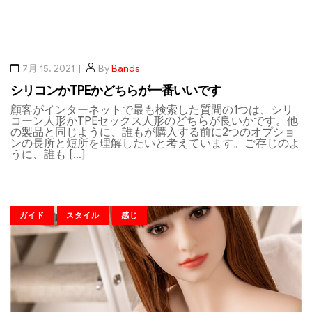
7月 15, 2021
By
Bands
シリコンかTPEかどちらが一番いいです
顧客がインターネットで最も検索した質問の1つは、シリ
コーン人形かTPEセックス人形のどちらが良いかです。他
の製品と同じように、誰もが購入する前に2つのオプショ
ンの長所と短所を理解したいと考えています。ご存じのよ
うに、誰も […]
ガイド
スタイル
感じ