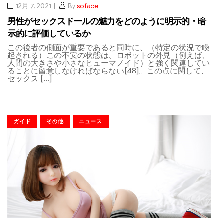
12月 7, 2021
By
soface
男性がセックスドールの魅力をどのように明示的・暗
示的に評価しているか
この後者の側面が重要であると同時に、（特定の状況で喚
起される）この不安の状態は、ロボットの外見（例えば、
人間の大きさや小さなヒューマノイド）と強く関連してい
ることに留意しなければならない[48]。この点に関して、
セックス […]
ガイド
その他
ニュース