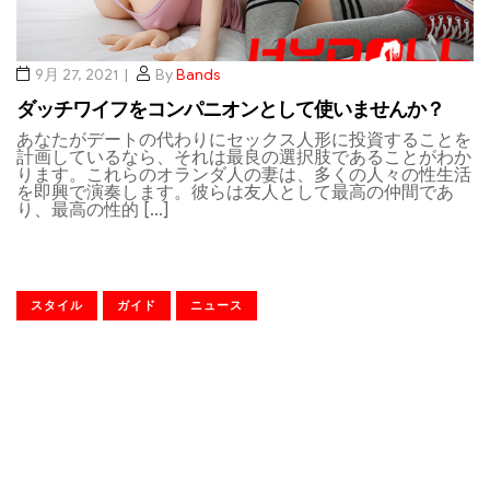
9月 27, 2021
By
Bands
ダッチワイフをコンパニオンとして使いませんか？
あなたがデートの代わりにセックス人形に投資することを
計画しているなら、それは最良の選択肢であることがわか
ります。これらのオランダ人の妻は、多くの人々の性生活
を即興で演奏します。彼らは友人として最高の仲間であ
り、最高の性的 […]
スタイル
ガイド
ニュース