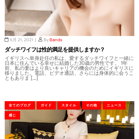
5月 21, 2021
By
Bands
ダッチワイフは性的満足を提供しますか？
イギリスへ単身赴任の私は、愛するダッチワイフと一緒に
日本に住んでいる幸せに結婚した30歳の男性です。 1年
前、私の妻はより良いキャリアの機会のためにイギリスに
移りました。電話、ビデオ通話、さらには身体的に会うこ
ともありま […]
全てのブログ
ガイド
スタイル
その他
ニュース
感じ