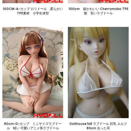
100CM-A-カップ ロリドール 柔らかい
100cm 超かわいい Cherrymoko TPE
TPE素材 小学生体型
製 安いラブドール
80cm-D-カップ ミニサイズラブドー
Dollhouse168 ラブドール 巨乳 エルフ
ル 軽い 可愛いアニメ系ラブドール
80cm 尖った耳