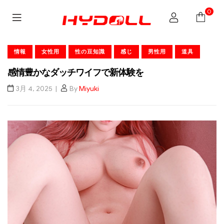
0
情報
女性用
性の豆知識
感じ
男性用
道具
感情豊かなダッチワイフで新体験を
3月 4, 2025
By
Miyuki