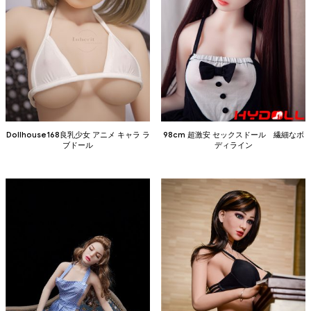
Dollhouse168良乳少女 アニメ キャラ ラ
98cm 超激安 セックスドール 繊細なボ
ブドール
ディライン