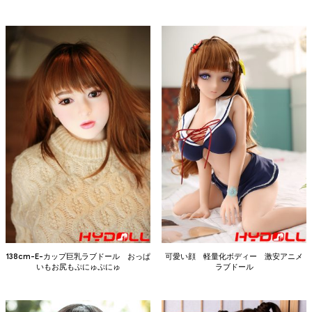
138cm-E-カップ巨乳ラブドール おっぱ
可愛い顔 軽量化ボディー 激安アニメ
いもお尻もぷにゅぷにゅ
ラブドール