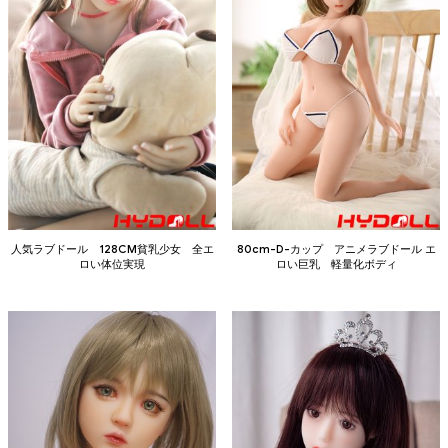
人気ラブドール 128CM貧乳少女 全エ
80cm-D-カップ アニメラブドール エ
ロい体位実現
ロい巨乳 軽量化ボディ