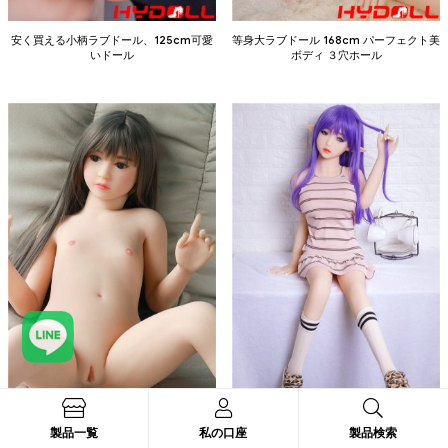
安く買える小柄ラブドール、125cm可愛
等身大ラブドール 168cm パーフェクト美
いドール
ボディ ３穴ホール
製品一覧
私の口座
製品検索
100CM小柄セックス人形 A-Cup貧乳
125CM-Dカップ ラブドールアニメ 悪魔