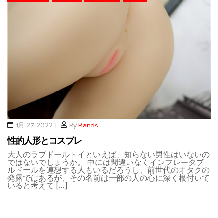
1月 27, 2022
By
Bands
性的人形とコスプレ
大人のラブドールトイといえば、知らない男性はいないの
ではないでしょうか。 中には間違いなくインフレータブ
ルドールを連想する人もいるだろうし、前世代のオタクの
発露ではあるが、その名前は一部の人の心に深く根付いて
いると考えて […]