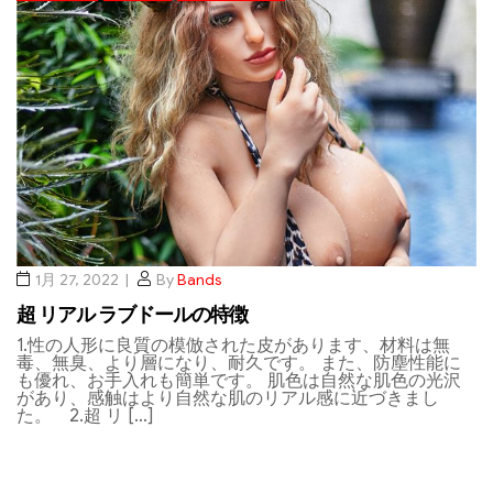
1月 27, 2022
By
Bands
超 リアル ラブドールの特徴
1.性の人形に良質の模倣された皮があります、材料は無
毒、無臭、より層になり、耐久です。 また、防塵性能に
も優れ、お手入れも簡単です。 肌色は自然な肌色の光沢
があり、感触はより自然な肌のリアル感に近づきまし
た。 2.超 リ […]