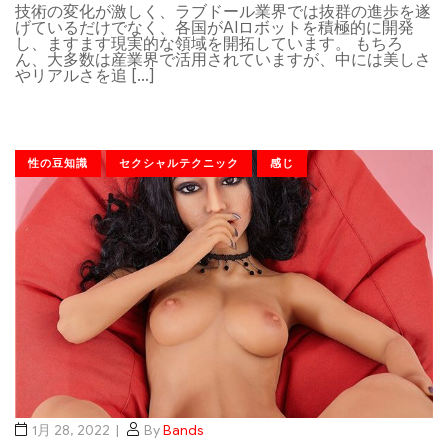
技術の変化が激しく、ラブドール業界では抜群の進歩を遂
げているだけでなく、各国がAIロボットを積極的に開発
し、ますます現実的な領域を開拓しています。 もちろ
ん、大多数は産業界で活用されていますが、中には美しさ
やリアルさを追 […]
性の豆知識
セクシャルテクニック
感じ
1月 28, 2022
By
Bands