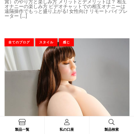
賞）のやり方と楽しみ方 メリットとデメリットは？ 相互
オナニーの楽しみ方 ビデオチャットでの相互オナニーは
遠隔操作でもっと盛り上がる! 女性向け リモートバイブレ
ーター […]
全てのブログ
スタイル
感じ
1月 25, 2022
By
Bands
製品一覧
私の口座
製品検索
男性が抵抗できない女性の外見5タイプ。