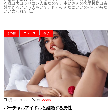
沙織は実はシリコン人形なので、中島さんの恋愛模様は奇
妙すぎるという人もいて、何がそんなにいいのかわからな
いと言われて […]
その他
ニュース
感じ
1月 28, 2022
By
Bands
バーチャルアイドルと結婚する男性