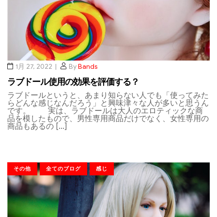
1月 27, 2022
By
Bands
ラブドール使用の効果を評価する？
ラブドールというと、あまり知らない人でも「使ってみた
らどんな感じなんだろう」と興味津々な人が多いと思うん
です。 実は、ラブドールは大人のエロティックな商
品を模したもので、男性専用商品だけでなく、女性専用の
商品もあるの […]
その他
全てのブログ
感じ