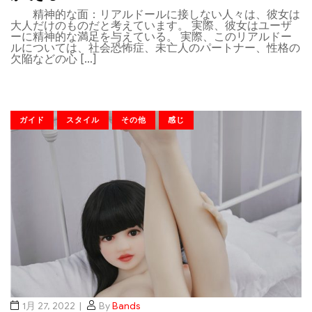
精神的な面：リアルドールに接しない人々は、彼女は
大人だけのものだと考えています。 実際、彼女はユーザ
ーに精神的な満足を与えている。 実際、このリアルドー
ルについては、社会恐怖症、未亡人のパートナー、性格の
欠陥などの心 […]
ガイド
スタイル
その他
感じ
1月 27, 2022
By
Bands