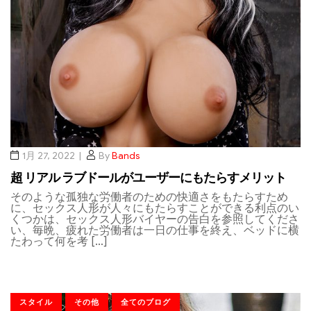
1月 27, 2022
By
Bands
超 リアル ラブドールがユーザーにもたらすメリット
そのような孤独な労働者のための快適さをもたらすため
に、セックス人形が人々にもたらすことができる利点のい
くつかは、セックス人形バイヤーの告白を参照してくださ
い、毎晩、疲れた労働者は一日の仕事を終え、ベッドに横
たわって何を考 […]
スタイル
その他
全てのブログ