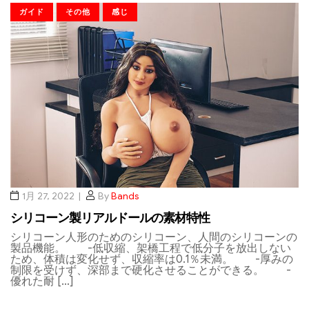
ガイド
その他
感じ
1月 27, 2022
By
Bands
シリコーン製リアルドールの素材特性
シリコーン人形のためのシリコーン、人間のシリコーンの
製品機能。 -低収縮、架橋工程で低分子を放出しない
ため、体積は変化せず、収縮率は0.1％未満。 -厚みの
制限を受けず、深部まで硬化させることができる。 -
優れた耐 […]