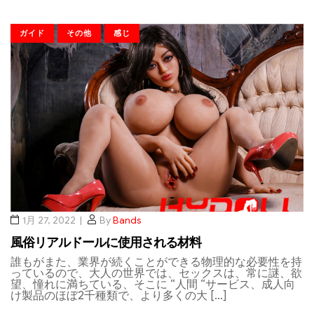
ガイド
その他
感じ
1月 27, 2022
By
Bands
風俗リアルドールに使用される材料
誰もがまた、業界が続くことができる物理的な必要性を持
っているので、大人の世界では、セックスは、常に謎、欲
望、憧れに満ちている、そこに “人間 “サービス、成人向
け製品のほぼ2千種類で、より多くの大 […]