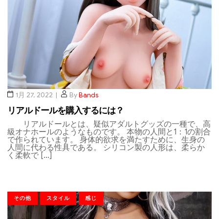
1月 27, 2022
By
Bands
リアルドールを購入するには？
リアルドールとは、疑似アダルトグッズの一種で、高
級オナホールのようなものです。 本物の人間と1：1の割合
で作られています。 身体的欲求を満たすために、生身の
人間に代わる性具である。 シリコン製の人形は、柔らか
く柔軟で […]
その他
スタイル
感じ