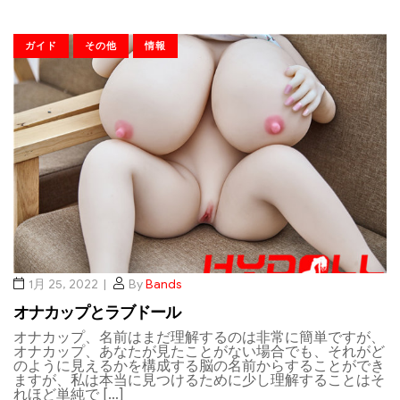
ガイド
その他
情報
1月 25, 2022
By
Bands
オナカップとラブドール
オナカップ、名前はまだ理解するのは非常に簡単ですが、
オナカップ、あなたが見たことがない場合でも、それがど
のように見えるかを構成する脳の名前からすることができ
ますが、私は本当に見つけるために少し理解することはそ
れほど単純で […]