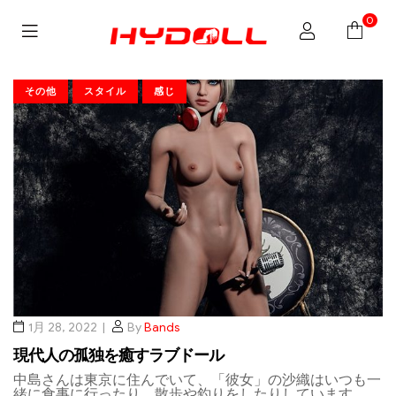
0
その他
スタイル
感じ
1月 28, 2022
By
Bands
現代人の孤独を癒すラブドール
中島さんは東京に住んでいて、「彼女」の沙織はいつも一
緒に食事に行ったり、散歩や釣りをしたりしています。