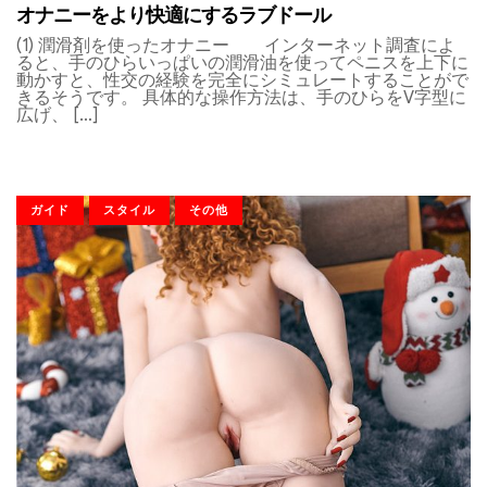
オナニーをより快適にするラブドール
(1) 潤滑剤を使ったオナニー インターネット調査によ
ると、手のひらいっぱいの潤滑油を使ってペニスを上下に
動かすと、性交の経験を完全にシミュレートすることがで
きるそうです。 具体的な操作方法は、手のひらをV字型に
広げ、 […]
ガイド
スタイル
その他