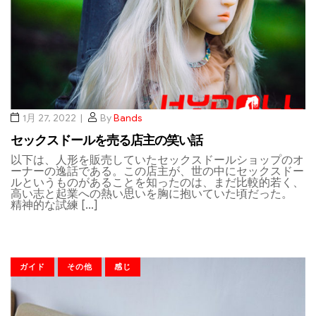
1月 27, 2022
By
Bands
セックスドールを売る店主の笑い話
以下は、人形を販売していたセックスドールショップのオ
ーナーの逸話である。この店主が、世の中にセックスドー
ルというものがあることを知ったのは、まだ比較的若く、
高い志と起業への熱い思いを胸に抱いていた頃だった。
精神的な試練 […]
ガイド
その他
感じ