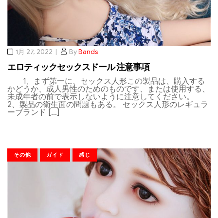
1月 27, 2022
By
Bands
エロティックセックスドール 注意事項
1、まず第一に、セックス人形この製品は、購入する
かどうか、成人男性のためのものです、または使用する、
未成年者の前で表示しないように注意してください。
2、製品の衛生面の問題もある。 セックス人形のレギュラ
ーブランド […]
その他
ガイド
感じ