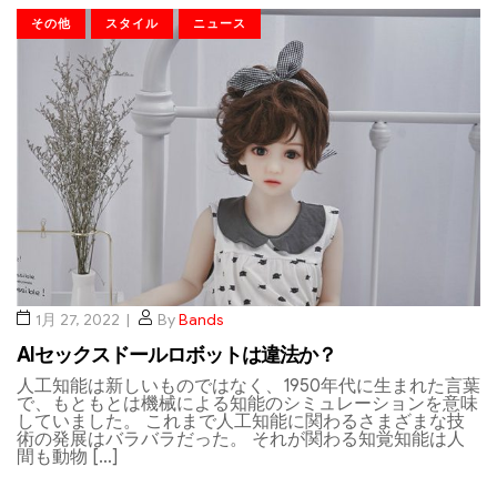
その他
スタイル
ニュース
1月 27, 2022
By
Bands
AIセックスドールロボットは違法か？
人工知能は新しいものではなく、1950年代に生まれた言葉
で、もともとは機械による知能のシミュレーションを意味
していました。 これまで人工知能に関わるさまざまな技
術の発展はバラバラだった。 それが関わる知覚知能は人
間も動物 […]