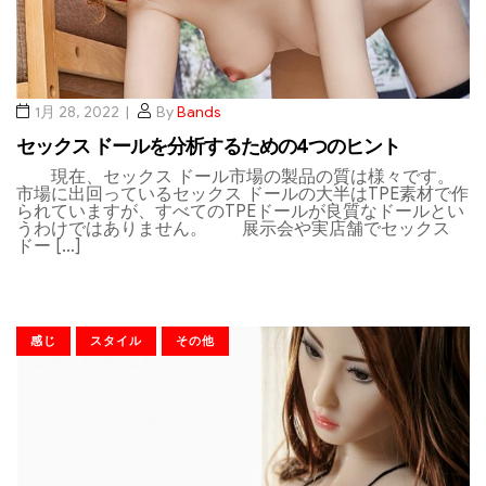
1月 28, 2022
By
Bands
セックス ドールを分析するための4つのヒント
現在、セックス ドール市場の製品の質は様々です。
市場に出回っているセックス ドールの大半はTPE素材で作
られていますが、すべてのTPEドールが良質なドールとい
うわけではありません。 展示会や実店舗でセックス
ドー […]
感じ
スタイル
その他