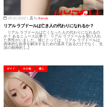
1月 27, 2022
By
Bands
リアル ラブドールは亡き人の代わりになれるか？
リアル ラブドールは亡くなった人の代わりになれるの
か？ あるニュース記事で、リアル ラブドールを受け入れ
た男性がいました。彼にとっては、リアル ラブドールは
肉体的な欲求を解決するための道具であるだけでなく、生
涯の精神的 […]
ガイド
その他
感じ