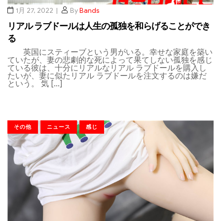
1月 27, 2022
By
Bands
リアル ラブドールは人生の孤独を和らげることができ
る
英国にスティーブという男がいる。幸せな家庭を築い
ていたが、妻の悲劇的な死によって果てしない孤独を感じ
ている彼は、十分にリアルなリアル ラブドールを購入し
たいが、妻に似たリアル ラブドールを注文するのは嫌だ
という。 気 […]
その他
ニュース
感じ