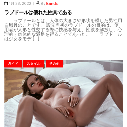
1月 28, 2022
By
Bands
ラブドールは優れた性具である
ラブドールとは、人体の大きさや形状を模した男性用
自慰具のことです。 設立当初のラブドールの目的は、使
用者が人形と性交する際に快感を与え、性欲を解放し、心
理的・肉体的な満足を得ることであった。 ラブドール
は少女をモデ […]
ガイド
スタイル
その他