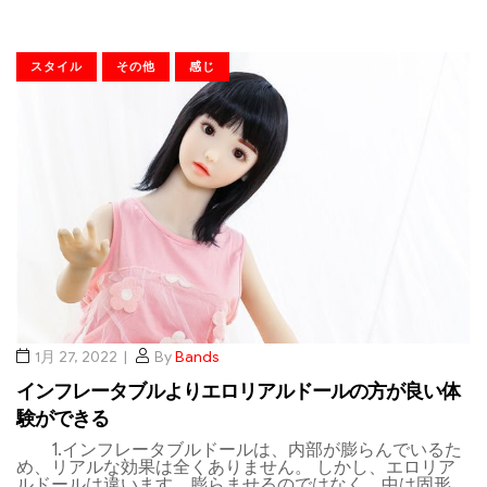
スタイル
その他
感じ
1月 27, 2022
By
Bands
インフレータブルよりエロリアルドールの方が良い体
験ができる
1.インフレータブルドールは、内部が膨らんでいるた
め、リアルな効果は全くありません。 しかし、エロリア
ルドールは違います。膨らませるのではなく、中は固形