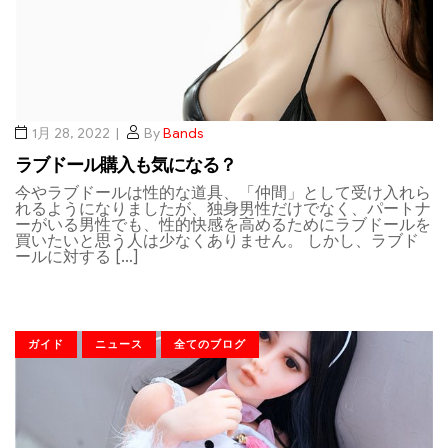
1月 28, 2022
By
Bands
ラブドール購入も気になる？
今やラブドールは性的な道具、「仲間」として受け入れら
れるようになりましたが、独身男性だけでなく、パートナ
ーがいる男性でも、性的快感を高めるためにラブドールを
買いたいと思う人は少なくありません。 しかし、ラブド
ールに対する […]
ガイド
ニュース
全てのブログ