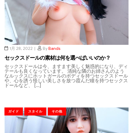
1月 28, 2022
By
Bands
セックスドールの素材は何を選べばいいのか？
セックスドールは今、ますます美しく魅惑的になり、ディ
テールも良くなっています。 清純な隣のお姉さんのよう
なルックスにホットガールのボディを持つセックスドール
や、心を誘う怪しい美しさを放つ霞んだ瞳を持つセックス
ドールなど、 […]
ガイド
スタイル
その他