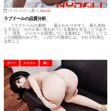
1月 28, 2022
By
Bands
ラブドールの品質分析
1.ラブドールの素材 最もわかりやすく、最も有効
な方法は、その人形に使われている素材を見ることであろ
う。 現在、メーカーが採用している素材は、TPEとシリコ
ンの2種類のみです。 この2つの素材には、それぞれ異な
る性 […]
ガイド
スタイル
感じ