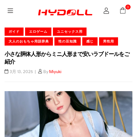
0
ガイド
エロゲーム
ユニセックス用
大人のおもちゃ用語辞典
性の豆知識
感じ
男性用
小さな胴体人形からミニ人形まで安いラブドールをご
紹介
3月 13, 2025
By
Miyuki