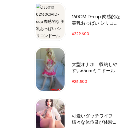
160CM D-cup 肉感的な
美乳おっぱい シリコン
ドール
¥
229,500
大型オナホ 収納しや
すい65cmミニドール
¥
25,500
可愛いダッチワイフ
様々な体位及び体験可