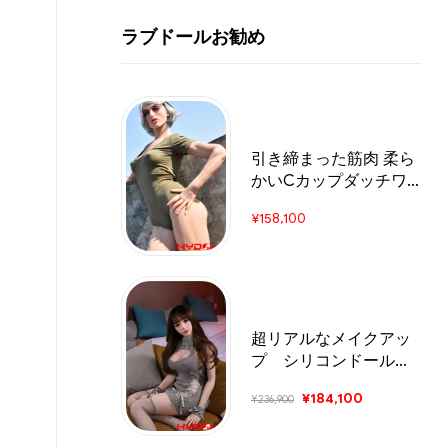
ラブドールお勧め
引き締まった筋肉 柔ら
かいCカップダッチワ
イフ
¥
158,100
超リアルなメイクアッ
プ シリコンドール
163CM E-Cup
¥
184,100
¥
236,900