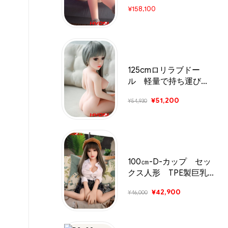
能
¥
158,100
125cmロリラブドー
ル 軽量で持ち運びが
簡単
¥
51,200
¥
54,930
100㎝-D-カップ セッ
クス人形 TPE製巨乳
美少女
¥
42,900
¥
46,000