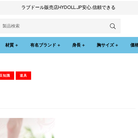
ラブドール販売店HYDOLL.JP安心.信頼できる
材質
有名ブランド
身長
胸サイズ
価
豆知識
道具