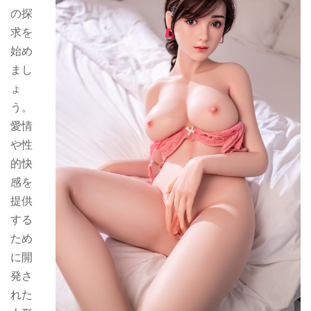
の探
求を
始め
まし
ょ
う。
愛情
や性
的快
感を
提供
する
ため
に開
発さ
れた